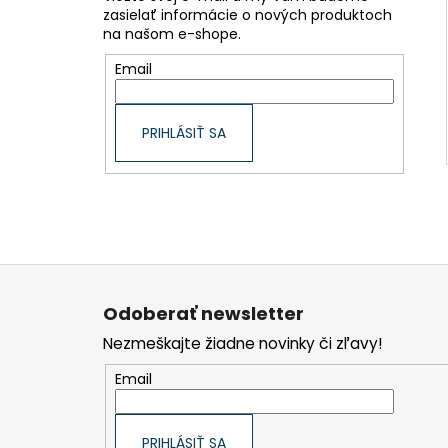
zasielať informácie o nových produktoch
na našom e-shope.
Email
PRIHLÁSIŤ SA
Z
á
p
Odoberať newsletter
ä
t
Nezmeškajte žiadne novinky či zľavy!
i
e
Email
PRIHLÁSIŤ SA