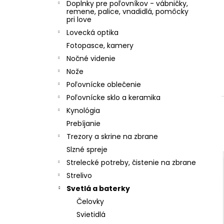
Doplnky pre poľovníkov - vábničky,
remene, palice, vnadidlá, pomôcky
pri love
Lovecká optika
Fotopasce, kamery
Nočné videnie
Nože
Poľovnícke oblečenie
Poľovnícke sklo a keramika
i
Kynológia
Prebíjanie
r
Trezory a skrine na zbrane
Slzné spreje
Strelecké potreby, čistenie na zbrane
i
Strelivo
Svetlá a baterky
r
Čelovky
Svietidlá