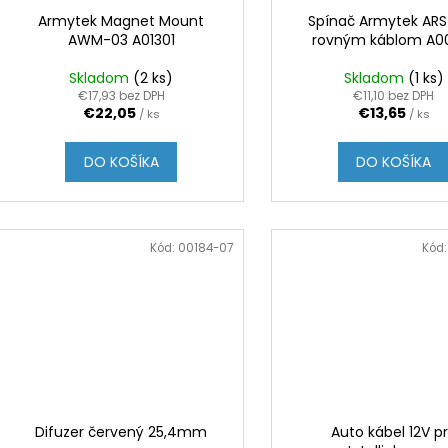
Armytek Magnet Mount
Spínač Armytek ARS
AWM-03 A01301
rovným káblom A0
Skladom
(2 ks)
Skladom
(1 ks)
€17,93 bez DPH
€11,10 bez DPH
€22,05
€13,65
/ ks
/ ks
DO KOŠÍKA
DO KOŠÍKA
Kód:
00184-07
Kód
Difuzer červený 25,4mm
Auto kábel 12V p