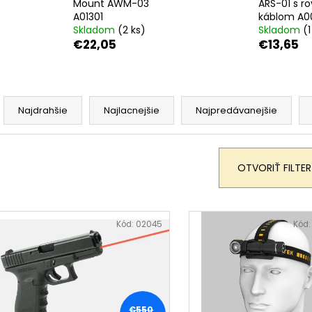
Mount AWM-03
ARS-01 s r
A01301
káblom A0
Skladom
(2 ks)
Skladom
(1
€22,05
€13,65
R
a
Najdrahšie
Najlacnejšie
Najpredávanejšie
d
e
n
e
OTVORIŤ FILTER
p
o
d
V
u
ý
k
Kód:
02045
Kód
p
t
o
s
v
p
o
d
u
€550