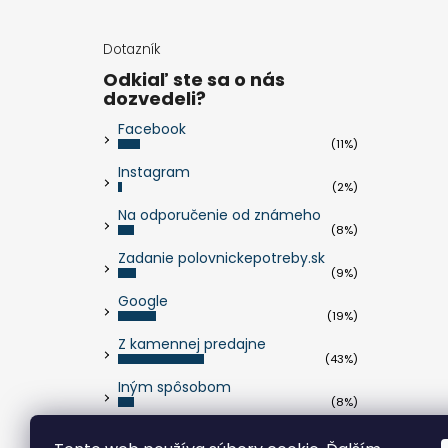
Dotazník
Odkiaľ ste sa o nás
dozvedeli?
Facebook
(11%)
Instagram
(2%)
Na odporučenie od známeho
(8%)
Zadanie polovnickepotreby.sk
(9%)
Google
(19%)
Z kamennej predajne
(43%)
Iným spôsobom
(8%)
Počet hlasov:
263