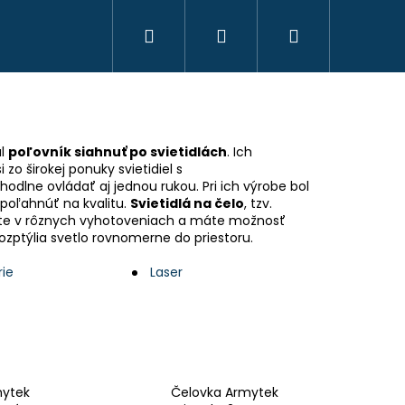
Hľadať
Prihlásenie
Nákupný
košík
al
poľovník siahnuť po svietidlách
. Ich
zo širokej ponuky svietidiel s
dlne ovládať aj jednou rukou. Pri ich výrobe bol
spoľahnúť na kvalitu.
Svietidlá na čelo
, tzv.
ete v rôznych vyhotoveniach a máte možnosť
 rozptýlia svetlo rovnomerne do priestoru.
rie
Laser
HAVICE IBEX CHAUD -
 PHPN011 - KAKI
mytek
Čelovka Armytek