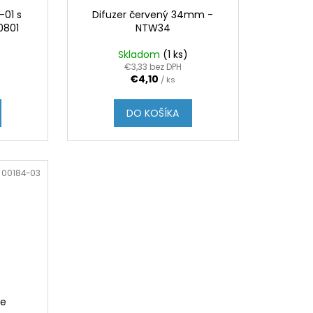
-01 s
Difuzer červený 34mm -
0801
NTW34
Skladom
(1 ks)
€3,33 bez DPH
€4,10
/ ks
DO KOŠÍKA
:
00184-03
re