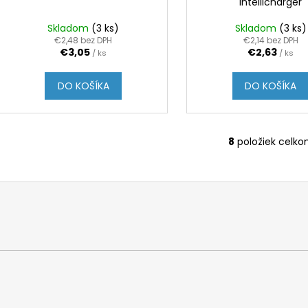
Intellicharger
Skladom
(3 ks)
Skladom
(3 ks)
€2,48 bez DPH
€2,14 bez DPH
€3,05
€2,63
/ ks
/ ks
DO KOŠÍKA
DO KOŠÍKA
8
položiek celk
O
v
l
á
d
a
c
i
e
p
r
v
k
y
v
ý
p