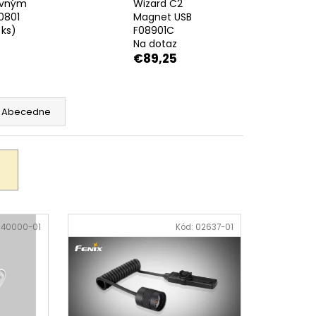
ovným
Wizard C2
0801
Magnet USB
 ks)
F08901C
Na dotaz
€89,25
Abecedne
:
40000-01
Kód:
02637-01