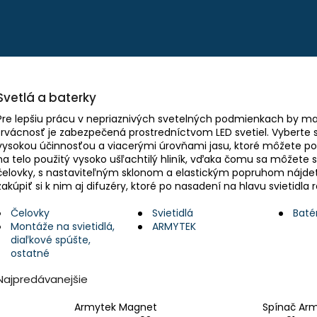
Čo potrebujete nájsť?
Svetlá a baterky
HĽADAŤ
Pre lepšiu prácu v nepriaznivých svetelných podmienkach by m
trvácnosť je zabezpečená prostredníctvom LED svetiel. Vyberte si 
vysokou účinnosťou a viacerými úrovňami jasu, ktoré môžete poho
na telo použitý vysoko ušľachtilý hliník, vďaka čomu sa môžete 
Odporúčame
čelovky, s nastaviteľným sklonom a elastickým popruhom nájd
zakúpiť si k nim aj difuzéry, ktoré po nasadení na hlavu svietidla
Čelovky
Svietidlá
Baté
Montáže na svietidlá,
ARMYTEK
diaľkové spúšte,
ostatné
PEVNÉ POĽOVNÍCKE NOHAVICE DO
POĽOVNÍCKE NO
Najpredávanejšie
POHONU RHINO - PHPN004
VERNEY CARRON -
€112,30
€90,62
Armytek Magnet
Spínač Ar