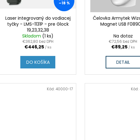
k
–18 %
t
o
v
Laser integrovaný do vodiacej
Čelovka Armytek Wiz
tyčky - LMS-1131P - pre Glock
Magnet USB F089
19,23,32,38
Skladom
(1 ks)
Na dotaz
€362,80 bez DPH
€72,56 bez DPH
€446,25
€89,25
/ ks
/ ks
DO KOŠÍKA
DETAIL
Kód:
40000-17
Kód: