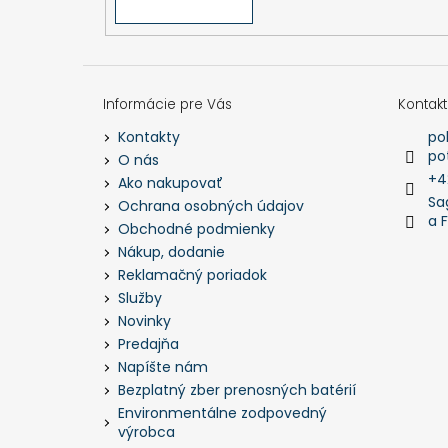
Informácie pre Vás
Kontakt
po
Kontakty
po
O nás
+4
Ako nakupovať
Sa
Ochrana osobných údajov
a 
Obchodné podmienky
Nákup, dodanie
Reklamačný poriadok
Služby
Novinky
Predajňa
Napíšte nám
Bezplatný zber prenosných batérií
Environmentálne zodpovedný
výrobca