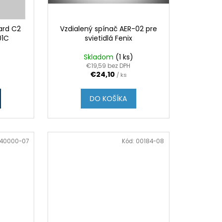
ard C2
Vzdialený spínač AER-02 pre
01C
svietidlá Fenix
Skladom
(1 ks)
€19,59 bez DPH
€24,10
/ ks
DO KOŠÍKA
40000-07
Kód:
00184-08