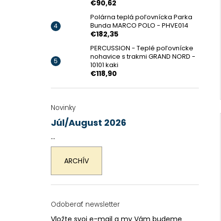
€90,62
Polárna teplá poľovnícka Parka
Bunda MARCO POLO - PHVE014
€182,35
PERCUSSION - Teplé poľovnícke
nohavice s trakmi GRAND NORD -
10101 kaki
€118,90
Novinky
Júl/August 2026
...
ARCHÍV
Odoberať newsletter
Vložte svoj e-mail a my Vám budeme