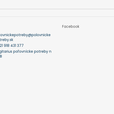
i
s
u
Facebook
lovnickepotreby
@
polovnicke
treby.sk
21 918 431 377
gitarius poľovnícke potreby n
FB