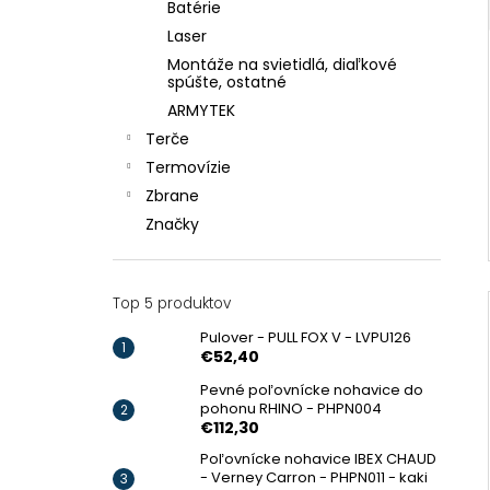
Batérie
Laser
Montáže na svietidlá, diaľkové
spúšte, ostatné
ARMYTEK
Terče
Termovízie
Zbrane
Značky
Top 5 produktov
Pulover - PULL FOX V - LVPU126
€52,40
Pevné poľovnícke nohavice do
pohonu RHINO - PHPN004
€112,30
Poľovnícke nohavice IBEX CHAUD
- Verney Carron - PHPN011 - kaki