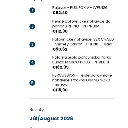
Pulover - PULL FOX V - LVPU126
€52,40
Pevné poľovnícke nohavice do
pohonu RHINO - PHPN004
€112,30
Poľovnícke nohavice IBEX CHAUD
- Verney Carron - PHPN011 - kaki
€90,62
Polárna teplá poľovnícka Parka
Bunda MARCO POLO - PHVE014
€182,35
PERCUSSION - Teplé poľovnícke
nohavice s trakmi GRAND NORD -
10101 kaki
€118,90
Novinky
Júl/August 2026
...