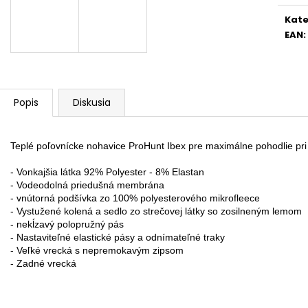
Kate
EAN
:
Popis
Diskusia
Teplé poľovnícke nohavice ProHunt Ibex pre maximálne pohodlie pri
- Vonkajšia látka 92% Polyester - 8% Elastan

- Vodeodolná priedušná membrána

- vnútorná podšívka zo 100% polyesterového mikrofleece

- Vystužené kolená a sedlo zo strečovej látky so zosilneným lemom

- nekĺzavý polopružný pás

- Nastaviteľné elastické pásy a odnímateľné traky

- Veľké vrecká s nepremokavým zipsom
