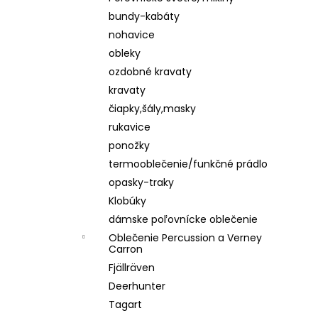
bundy-kabáty
nohavice
obleky
ozdobné kravaty
kravaty
čiapky,šály,masky
rukavice
ponožky
termooblečenie/funkčné prádlo
opasky-traky
Klobúky
dámske poľovnícke oblečenie
Oblečenie Percussion a Verney
Carron
Fjällräven
Deerhunter
Tagart