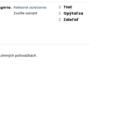
Tlač
gória
:
Reflexné oblečenie
Zvoľte variant
Opýtať sa
Zdieľať
 zimných poľovačkách:
