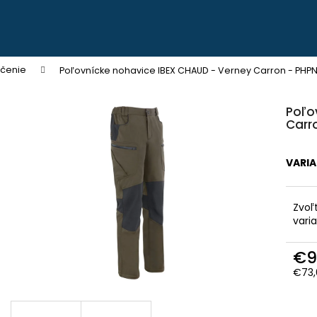
Čo potrebujete nájsť?
ečenie
Poľovnícke nohavice IBEX CHAUD - Verney Carron - PHPN0
VÝPREDAJ ZÁSOB
Poľo
HĽADAŤ
Carro
ZĽAVA
VARI
Odporúčame
Zvoľ
vari
€9
€73,
PEVNÉ POĽOVNÍCKE NOHAVICE DO
POĽOVNÍCKE NO
POHONU RHINO - PHPN004
VERNEY CARRON -
Jedn
cena
€112,30
€90,62