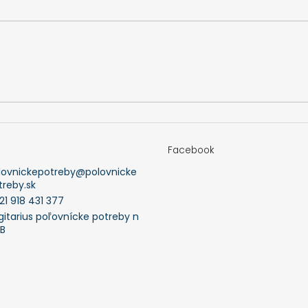
Facebook
lovnickepotreby
@
polovnicke
treby.sk
21 918 431 377
gitarius poľovnícke potreby n
FB