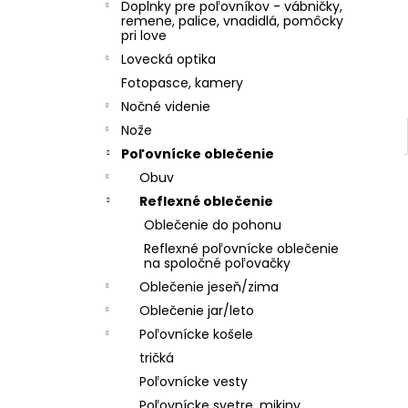
Doplnky pre poľovníkov - vábničky,
remene, palice, vnadidlá, pomôcky
pri love
Lovecká optika
Fotopasce, kamery
Nočné videnie
Nože
Poľovnícke oblečenie
Obuv
Reflexné oblečenie
Oblečenie do pohonu
Reflexné poľovnícke oblečenie
na spoločné poľovačky
Oblečenie jeseň/zima
Oblečenie jar/leto
Poľovnícke košele
tričká
Poľovnícke vesty
Poľovnícke svetre, mikiny