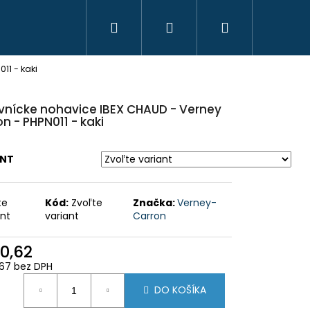
Hľadať
Prihlásenie
Nákupný
11 - kaki
košík
vnícke nohavice IBEX CHAUD - Verney
n - PHPN011 - kaki
ANT
te
Kód:
Zvoľte
Značka:
Verney-
ant
variant
Carron
0,62
67 bez DPH
HAVICE IBEX CHAUD -
 PHPN011 - KAKI
otková
DO KOŠÍKA
: