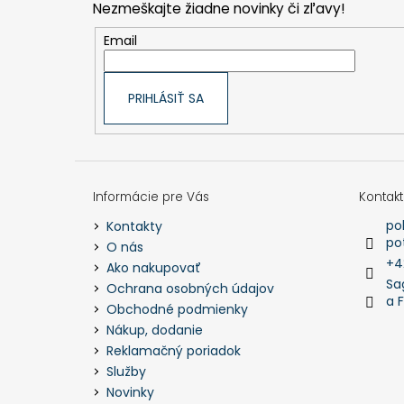
t
Nezmeškajte žiadne novinky či zľavy!
i
e
Email
PRIHLÁSIŤ SA
Informácie pre Vás
Kontakt
po
Kontakty
po
O nás
+4
Ako nakupovať
Sa
Ochrana osobných údajov
a 
Obchodné podmienky
Nákup, dodanie
Reklamačný poriadok
Služby
Novinky