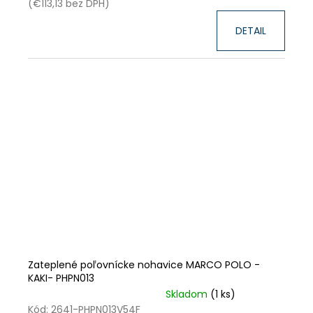
(€113,13 bez DPH)
DETAIL
Zateplené poľovnícke nohavice MARCO POLO -
KAKI- PHPN013
Skladom
(1 ks)
VÝPREDAJ ZÁSOB
ZĽAVA
Kód:
2641-PHPN013V54F