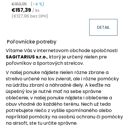
€163,95
(–4 %)
€157,39
/ ks
(€127,96 bez DPH)
DETAIL
Poľovnícke potreby
Vítame Vás v internetovom obchode spoločnosti
SAGITARIUS s.r.o.
, ktorý je určený nielen pre
poľovníkov a športových strelcov.
V našej ponuke nájdete nielen rôzne zbrane a
strelivo určené na lov zvierat, ale i rôzne pomôcky
na údržbu zbraní a náhradné diely. A keďže na
úspešný lov je nutné mať na sebe správne
oblečenie, v našej ponuke nájdete i oblečenie a
obuv vhodné do každého terénu. Nech už teda
potrebujete niečo z vyššie spomínaného alebo
napríklad pomôcky na osobnú ochranu či pomôcky
na airsoft, ste tu určite správne.