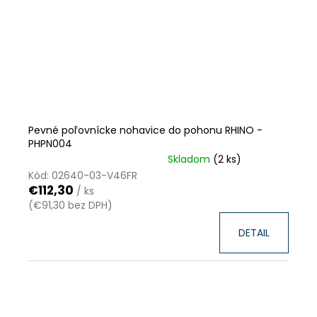
Pevné poľovnícke nohavice do pohonu RHINO -
PHPN004
Skladom
(2 ks)
VÝPREDAJ ZÁSOB
ZĽAVA
Kód:
02640-03-V46FR
€112,30
/ ks
(€91,30 bez DPH)
DETAIL