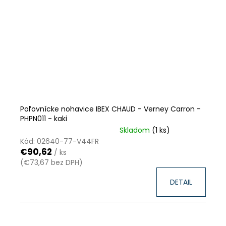
Poľovnícke nohavice IBEX CHAUD - Verney Carron -
PHPN011 - kaki
Skladom
(1 ks)
VÝPREDAJ ZÁSOB
ZĽAVA
Kód:
02640-77-V44FR
€90,62
/ ks
(€73,67 bez DPH)
DETAIL