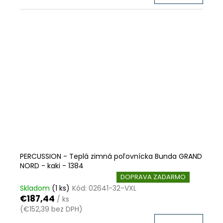
PERCUSSION - Teplá zimná poľovnícka Bunda GRAND
NORD - kaki - 1384
VÝPREDAJ ZÁSOB
ZĽAVA
DOPRAVA ZADARMO
Skladom
(1 ks)
Kód:
02641-32-VXL
€187,44
/ ks
(€152,39 bez DPH)