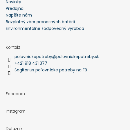
Novinky
Predajňa
Napíšte nám
Bezplatný zber prenosných batérií
Environmentálne zodpovedný výrobca
Kontakt
polovnickepotreby
@
polovnickepotreby.sk
+421 918 431 377
Sagitarius poľovnícke potreby na FB
Facebook
Instagram
Dotazník