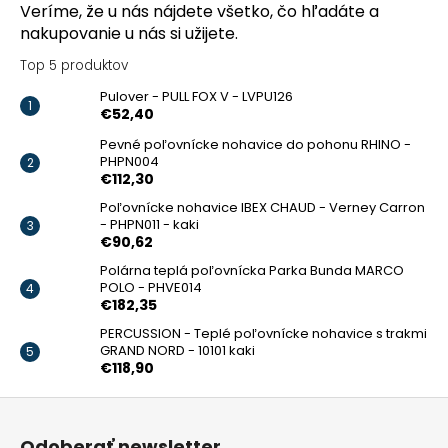
Veríme, že u nás nájdete všetko, čo hľadáte a
nakupovanie u nás si užijete.
Top 5 produktov
Pulover - PULL FOX V - LVPU126
€52,40
Pevné poľovnícke nohavice do pohonu RHINO -
PHPN004
€112,30
Poľovnícke nohavice IBEX CHAUD - Verney Carron
- PHPN011 - kaki
€90,62
Polárna teplá poľovnícka Parka Bunda MARCO
POLO - PHVE014
€182,35
PERCUSSION - Teplé poľovnícke nohavice s trakmi
GRAND NORD - 10101 kaki
€118,90
Z
á
p
Odoberať newsletter