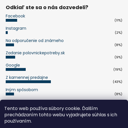
Odkiaľ ste sa o nás dozvedeli?
Facebook
(11%)
Instagram
(2%)
Na odporučenie od známeho
(8%)
Zadanie polovnickepotreby.sk
(9%)
Google
(19%)
Z kamennej predajne
(43%)
Iným spôsobom
(8%)
Počet hlasov:
263
Tento web používa súbory cookie. Ďalším
prechádzaním tohto webu vyjadrujete súhlas s ich
používaním.
pumaknife.de