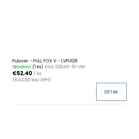
HĽADAŤ
O
d
p
o
r
ú
č
Pulover - PULL FOX V - LVPU126
a
Skladom
(1 ks)
Kód:
02640-91-VM
m
e
€52,40
/ ks
(€42,60 bez DPH)
PULOVER
-
DETAIL
PULL
FOX
V
-
LVPU126
€52,40