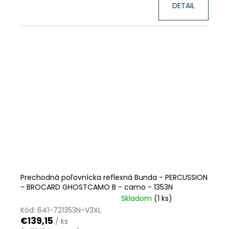
DETAIL
Prechodná poľovnícka reflexná Bunda - PERCUSSION
- BROCARD GHOSTCAMO B - camo - 1353N
Skladom
(1 ks)
VÝPREDAJ ZÁSOB
ZĽAVA
Kód:
641-721353N-V3XL
€139,15
/ ks