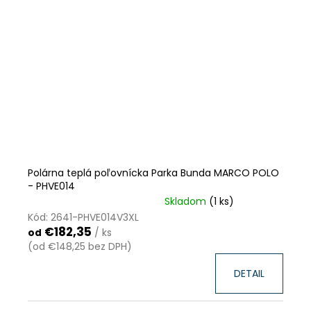
Polárna teplá poľovnícka Parka Bunda MARCO POLO
- PHVE014
Skladom
(1 ks)
VÝPREDAJ ZÁSOB
ZĽAVA
Kód:
2641-PHVE014V3XL
€182,35
/ ks
od
(od €148,25 bez DPH)
DETAIL