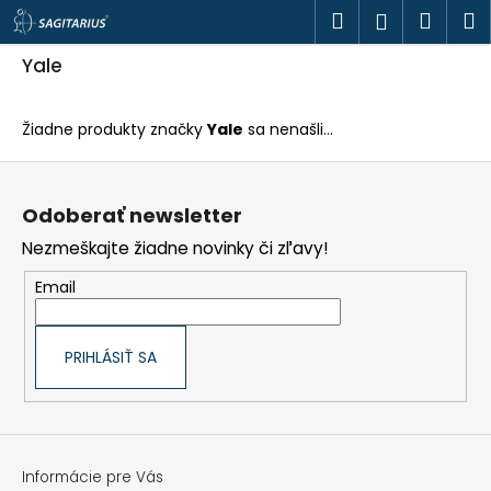
K
Prejsť
Hľadať
Náku
M
Prihlásen
o
na
š
obsah
Späť
Späť
košík
í
Yale
k
Č
o
Žiadne produkty značky
Yale
sa nenašli...
p
o
Z
t
á
r
p
e
Odoberať newsletter
ä
b
t
u
Nezmeškajte žiadne novinky či zľavy!
i
j
e
e
Email
t
e
n
á
PRIHLÁSIŤ SA
j
s
ť
?
Informácie pre Vás