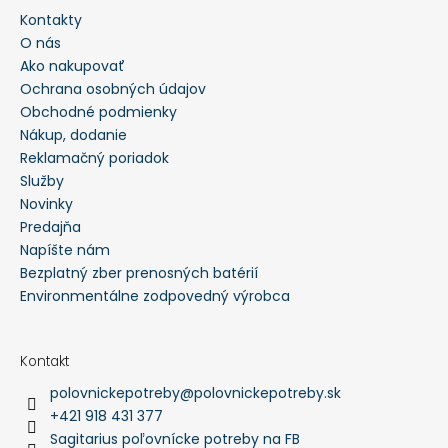
Kontakty
HĽADAŤ
O nás
Ako nakupovať
Ochrana osobných údajov
O
Obchodné podmienky
d
p
Nákup, dodanie
o
Reklamačný poriadok
r
ú
Služby
č
a
Novinky
m
Predajňa
e
Napíšte nám
Bezplatný zber prenosných batérií
PULOVER
-
Environmentálne zodpovedný výrobca
PULL
FOX
V
-
Kontakt
LVPU126
polovnickepotreby
@
polovnickepotreby.sk
€52,40
+421 918 431 377
Sagitarius poľovnícke potreby na FB