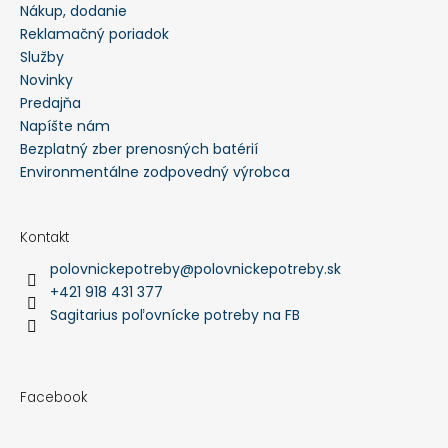
Nákup, dodanie
Reklamačný poriadok
Služby
Novinky
Predajňa
Napíšte nám
Bezplatný zber prenosných batérií
Environmentálne zodpovedný výrobca
Kontakt
polovnickepotreby
@
polovnickepotreby.sk
+421 918 431 377
Sagitarius poľovnícke potreby na FB
Facebook