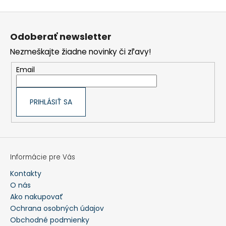
HĽADAŤ
Z
á
p
Odoberať newsletter
ä
t
Nezmeškajte žiadne novinky či zľavy!
O
i
d
e
p
Email
o
r
ú
č
a
PRIHLÁSIŤ SA
m
e
PEVNÉ
POĽOVNÍCKE
NOHAVICE
Informácie pre Vás
DO
POHONU
Kontakty
RHINO
O nás
-
Ako nakupovať
PHPN004
Ochrana osobných údajov
€112,30
Obchodné podmienky