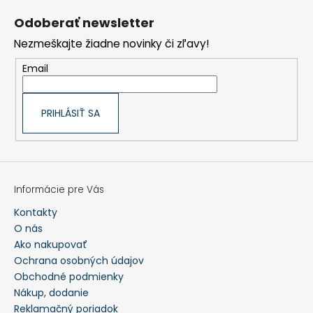
á
p
Odoberať newsletter
ä
t
Nezmeškajte žiadne novinky či zľavy!
i
e
Email
PRIHLÁSIŤ SA
Informácie pre Vás
Kontakty
O nás
Ako nakupovať
Ochrana osobných údajov
Obchodné podmienky
Nákup, dodanie
Reklamačný poriadok