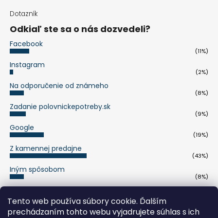
Dotazník
Odkiaľ ste sa o nás dozvedeli?
Facebook
(11%)
Instagram
(2%)
Na odporučenie od známeho
(8%)
Zadanie polovnickepotreby.sk
(9%)
Google
(19%)
Z kamennej predajne
(43%)
Iným spôsobom
(8%)
Počet hlasov:
263
Tento web používa súbory cookie. Ďalším
prechádzaním tohto webu vyjadrujete súhlas s ich