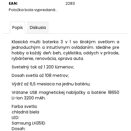
EAN
:
2283
Položka bola vypredaná…
Popis
Diskusia
Klasická multi baterka 3 v 1 so širokým svetlom a
jednoduchým a intuitívnym ovládaním.
Ideálne pre
hobby a každý deň: beh, cyklistika, oddych v prírode,
rybárčenie, renovácia, oprava auta.
Svetelný tok až 1 200 lúmenov;
Dosah svetla až 108 metrov;
Výdrž až 6,5 mesiaca na jednu batériu;
Vrátane USB magnetickej nabíjačky a batérie 18650
Li-Ion 3200 mAh.
Farba svetla:
chladná biela
LED:
Samsung LH351D
Dosah: