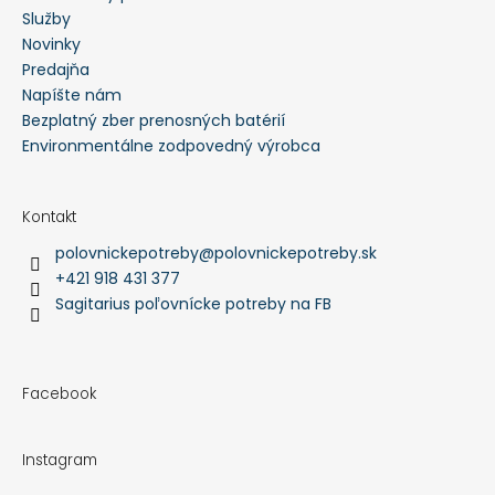
Služby
Novinky
Predajňa
Napíšte nám
Bezplatný zber prenosných batérií
Environmentálne zodpovedný výrobca
Kontakt
polovnickepotreby
@
polovnickepotreby.sk
+421 918 431 377
Sagitarius poľovnícke potreby na FB
Facebook
Instagram