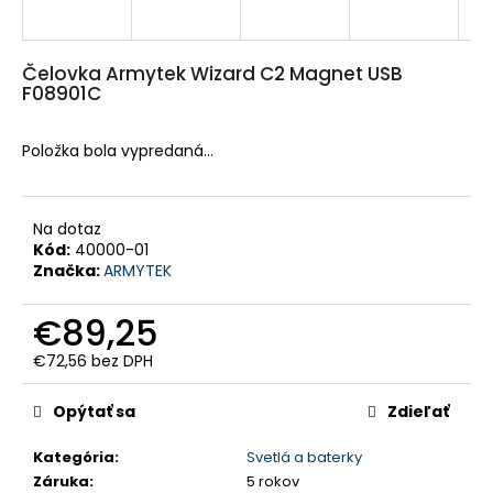
HĽADAŤ
Čelovka Armytek Wizard C2 Magnet USB
F08901C
O
d
p
Položka bola vypredaná…
o
r
ú
č
a
Na dotaz
m
Kód:
40000-01
e
Značka:
ARMYTEK
PULOVER
€89,25
-
PULL
FOX
€72,56 bez DPH
V
Jednotková
-
cena:
Opýtať sa
Zdieľať
LVPU126
€52,40
Kategória
:
Svetlá a baterky
Záruka
:
5 rokov