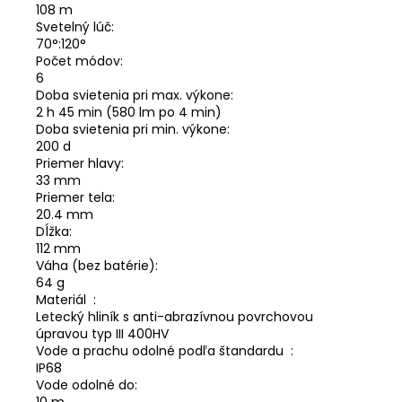
108
m
Svetelný lúč:
70°:120°
Počet módov:
6
Doba svietenia pri max. výkone:
2 h 45 min (580 lm po 4 min)
Doba svietenia pri min. výkone:
200 d
Priemer hlavy:
33
mm
Priemer tela:
20.4
mm
Dĺžka:
112
mm
Váha (bez batérie):
64
g
Materiál
:
Letecký hliník s anti-abrazívnou povrchovou
úpravou typ III 400HV
Vode a prachu odolné podľa štandardu
:
IP68
Vode odolné do:
10
m