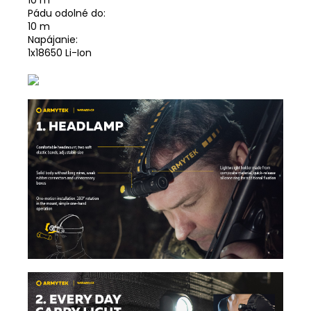
Pádu odolné do:
10
m
Napájanie:
1x18650 Li-Ion