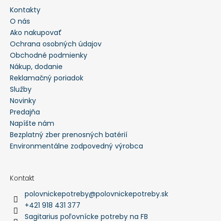
Kontakty
HĽADAŤ
O nás
Ako nakupovať
Ochrana osobných údajov
O
Obchodné podmienky
d
p
Nákup, dodanie
o
Reklamačný poriadok
r
ú
Služby
č
a
Novinky
m
Predajňa
e
Napíšte nám
Bezplatný zber prenosných batérií
PEVNÉ
POĽOVNÍCKE
Environmentálne zodpovedný výrobca
NOHAVICE
DO
POHONU
RHINO
Kontakt
-
polovnickepotreby
@
polovnickepotreby.sk
PHPN004
+421 918 431 377
€112,30
Sagitarius poľovnícke potreby na FB