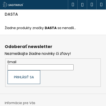
K
Prejsť
Hľadať
Náku
M
Prihlásen
o
na
š
obsah
Späť
Späť
košík
í
DASTA
k
Č
o
Žiadne produkty značky
DASTA
sa nenašli...
p
o
Z
t
á
r
p
e
Odoberať newsletter
ä
b
t
u
Nezmeškajte žiadne novinky či zľavy!
i
j
e
e
Email
t
e
n
á
PRIHLÁSIŤ SA
j
s
ť
?
Informácie pre Vás