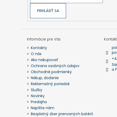
PRIHLÁSIŤ SA
Informácie pre Vás
Kontakt
po
Kontakty
po
O nás
+4
Ako nakupovať
Sa
Ochrana osobných údajov
a 
Obchodné podmienky
Nákup, dodanie
Reklamačný poriadok
Služby
Novinky
Predajňa
Napíšte nám
Bezplatný zber prenosných batérií