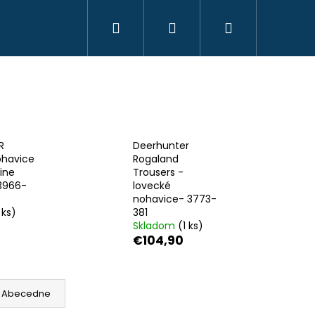
Hľadať
Prihlásenie
Nákupný
košík
R
Deerhunter
havice
Rogaland
ine
Trousers -
3966-
lovecké
nohavice- 3773-
 ks)
381
Skladom
(1 ks)
€104,90
HAVICE IBEX CHAUD -
 PHPN011 - KAKI
Abecedne