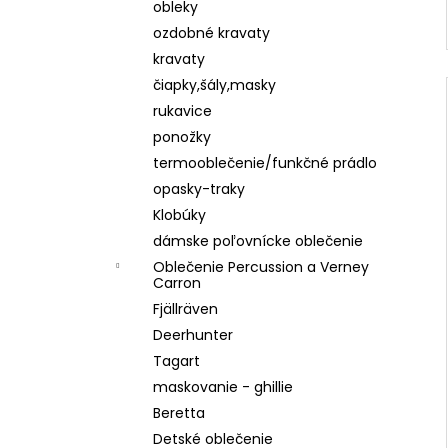
obleky
ozdobné kravaty
kravaty
čiapky,šály,masky
rukavice
ponožky
termooblečenie/funkčné prádlo
opasky-traky
Klobúky
dámske poľovnícke oblečenie
Oblečenie Percussion a Verney
Carron
Fjällräven
Deerhunter
Tagart
maskovanie - ghillie
Beretta
Detské oblečenie