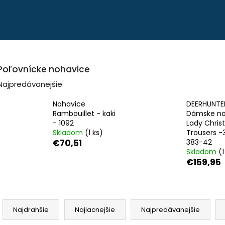
Čo potrebujete nájsť?
Poľovnícke nohavice
HĽADAŤ
Najpredávanejšie
Nohavice
DEERHUNTE
Rambouillet - kaki
Dámske no
Odporúčame
- 1092
Lady Christ
Skladom
(1 ks)
Trousers -
€70,51
383-42
Skladom
(1
€159,95
PEVNÉ POĽOVNÍCKE NOHAVICE DO
POĽOVNÍCKE NO
R
POHONU RHINO - PHPN004
VERNEY CARRON -
a
Najdrahšie
Najlacnejšie
Najpredávanejšie
d
€112,30
€90,62
e