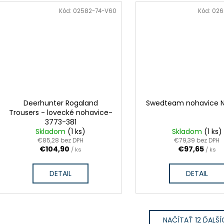
Kód:
02582-74-V60
Kód:
026
Deerhunter Rogaland
Swedteam nohavice N
Trousers - lovecké nohavice-
3773-381
Skladom
(1 ks)
Skladom
(1 ks)
€85,28 bez DPH
€79,39 bez DPH
€104,90
€97,65
/ ks
/ ks
DETAIL
DETAIL
NAČÍTAŤ 12 ĎALŠÍ