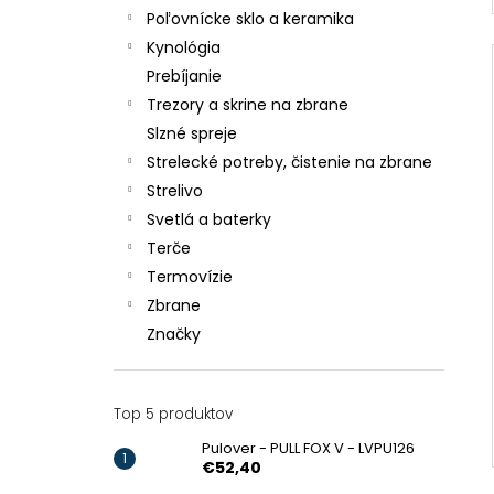
Poľovnícke sklo a keramika
Kynológia
Prebíjanie
Trezory a skrine na zbrane
Slzné spreje
Strelecké potreby, čistenie na zbrane
Strelivo
Svetlá a baterky
Terče
Termovízie
Zbrane
Značky
Top 5 produktov
Pulover - PULL FOX V - LVPU126
€52,40