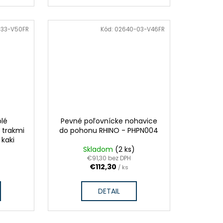
VÝPREDAJ ZÁSOB
-33-V50FR
Kód:
02640-03-V46FR
ZĽAVA
lé
Pevné poľovnícke nohavice
 trakmi
do pohonu RHINO - PHPN004
 kaki
Skladom
(2 ks)
€91,30 bez DPH
€112,30
/ ks
DETAIL