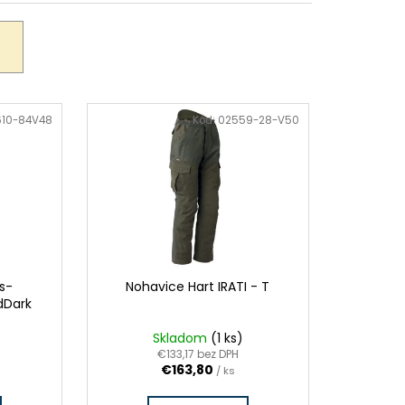
610-84V48
Kód:
02559-28-V50
rs-
Nohavice Hart IRATI - T
dDark
Skladom
(1 ks)
€133,17 bez DPH
€163,80
/ ks