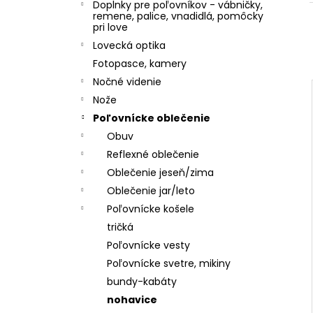
Doplnky pre poľovníkov - vábničky,
i
remene, palice, vnadidlá, pomôcky
pri love
Lovecká optika
r
Fotopasce, kamery
Nočné videnie
Nože
i
Poľovnícke oblečenie
Obuv
r
Reflexné oblečenie
Oblečenie jeseň/zima
Oblečenie jar/leto
Poľovnícke košele
tričká
Poľovnícke vesty
Poľovnícke svetre, mikiny
bundy-kabáty
nohavice