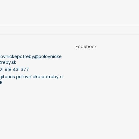
Facebook
lovnickepotreby
@
polovnicke
treby.sk
21 918 431 377
gitarius poľovnícke potreby n
FB