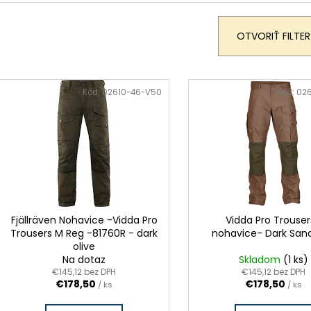
n
e
OTVORIŤ FILTER
p
o
d
V
u
ý
k
Kód:
02610-46-V50
Kód:
02
p
t
o
s
v
p
o
d
u
k
t
o
v
Fjällräven Nohavice -Vidda Pro
Vidda Pro Trouse
Trousers M Reg -81760R - dark
nohavice- Dark San
olive
Na dotaz
Skladom
(1 ks)
€145,12 bez DPH
€145,12 bez DPH
€178,50
€178,50
/ ks
/ ks