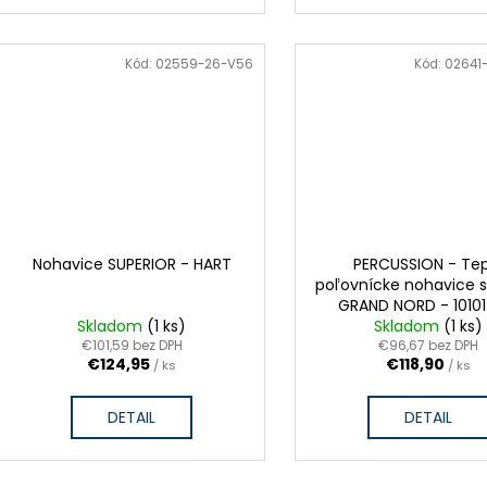
VÝPREDAJ ZÁSOB
Kód:
02559-26-V56
Kód:
02641
ZĽAVA
Nohavice SUPERIOR - HART
PERCUSSION - Tep
poľovnícke nohavice s
GRAND NORD - 10101
Skladom
(1 ks)
Skladom
(1 ks)
€101,59 bez DPH
€96,67 bez DPH
€124,95
€118,90
/ ks
/ ks
DETAIL
DETAIL