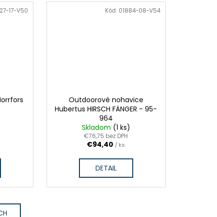
27-17-V50
Kód:
01884-08-V54
orrfors
Outdoorové nohavice
Hubertus HIRSCH FÄNGER - 95-
964
Skladom
(1 ks)
€76,75 bez DPH
€94,40
/ ks
DETAIL
CH