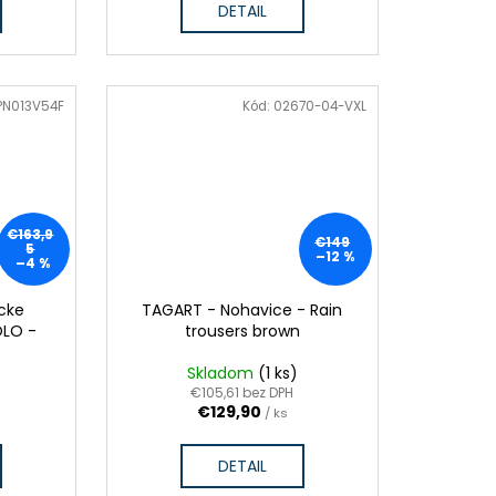
DETAIL
PN013V54F
Kód:
02670-04-VXL
€163,9
€149
5
–12 %
–4 %
cke
TAGART - Nohavice - Rain
OLO -
trousers brown
Skladom
(1 ks)
€105,61 bez DPH
€129,90
/ ks
DETAIL