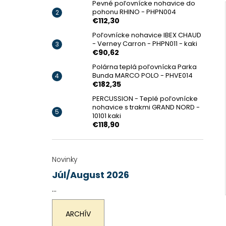
Pevné poľovnícke nohavice do
pohonu RHINO - PHPN004
€112,30
Poľovnícke nohavice IBEX CHAUD
- Verney Carron - PHPN011 - kaki
€90,62
Polárna teplá poľovnícka Parka
Bunda MARCO POLO - PHVE014
€182,35
PERCUSSION - Teplé poľovnícke
nohavice s trakmi GRAND NORD -
10101 kaki
€118,90
Novinky
Júl/August 2026
...
ARCHÍV