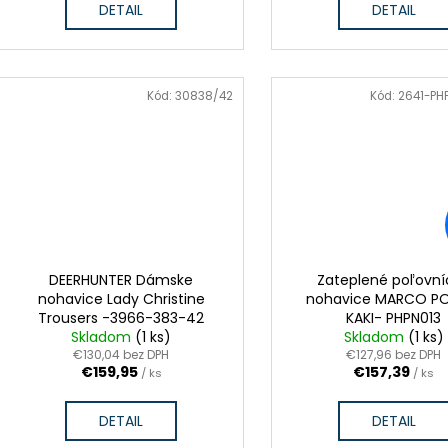
DETAIL
DETAIL
VÝPREDAJ ZÁSOB
Kód:
30838/42
Kód:
2641-PH
ZĽAVA
DEERHUNTER Dámske
Zateplené poľovní
nohavice Lady Christine
nohavice MARCO P
Trousers -3966-383-42
KAKI- PHPN013
Skladom
(1 ks)
Skladom
(1 ks)
€130,04 bez DPH
€127,96 bez DPH
€159,95
€157,39
/ ks
/ ks
DETAIL
DETAIL