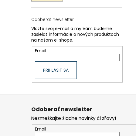
Odoberať newsletter
Vložte svoj e-mail a my Vám budeme
zasielať informácie o nových produktoch
na našom e-shope.
Email
PRIHLÁSIŤ SA
Z
á
p
Odoberať newsletter
ä
t
Nezmeškajte žiadne novinky či zľavy!
i
e
Email