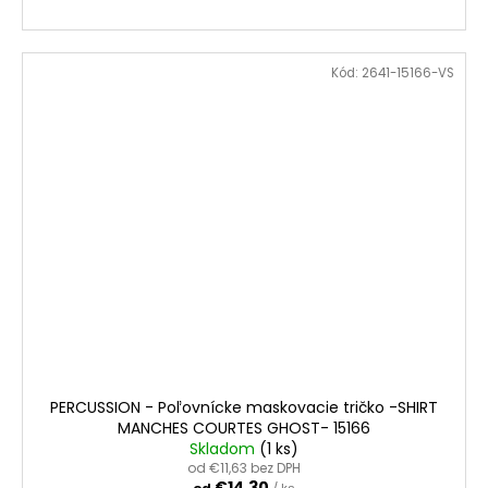
VÝPREDAJ ZÁSOB
Kód:
2641-15166-VS
ZĽAVA
PERCUSSION - Poľovnícke maskovacie tričko -SHIRT
MANCHES COURTES GHOST- 15166
Skladom
(1 ks)
od €11,63 bez DPH
€14,30
od
/ ks