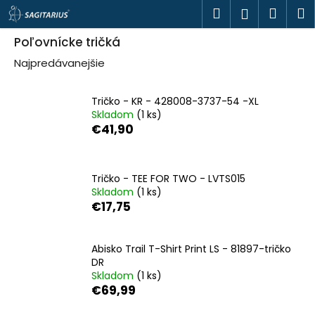
K
Prejsť
Hľadať
Náku
M
Prihlásen
o
na
š
obsah
Späť
Späť
košík
í
Poľovnícke tričká
k
Najpredávanejšie
Č
o
p
Tričko - KR - 428008-3737-54 -XL
o
t
Skladom
(1 ks)
r
€41,90
e
b
u
j
Tričko - TEE FOR TWO - LVTS015
e
t
Skladom
(1 ks)
e
€17,75
n
á
j
s
Abisko Trail T-Shirt Print LS - 81897-tričko
ť
DR
?
Skladom
(1 ks)
€69,99