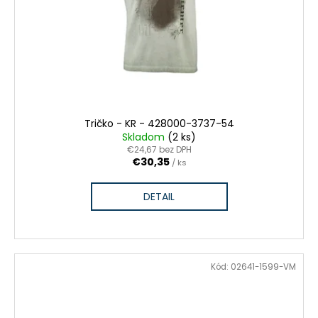
Tričko - KR - 428000-3737-54
Skladom
(2 ks)
€24,67 bez DPH
€30,35
/ ks
DETAIL
VÝPREDAJ ZÁSOB
Kód:
02641-1599-VM
ZĽAVA