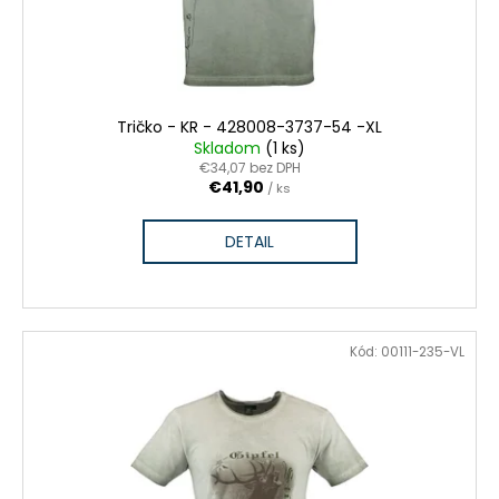
Tričko - KR - 428008-3737-54 -XL
Skladom
(1 ks)
€34,07 bez DPH
€41,90
/ ks
DETAIL
Kód:
00111-235-VL