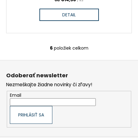
DETAIL
6
položiek celkom
O
v
l
Z
á
á
d
a
p
Odoberať newsletter
c
ä
i
t
Nezmeškajte žiadne novinky či zľavy!
e
i
p
e
r
Email
v
k
y
v
ý
PRIHLÁSIŤ SA
p
i
s
u