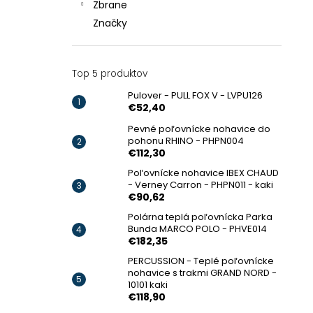
Zbrane
Značky
Top 5 produktov
Pulover - PULL FOX V - LVPU126
€52,40
Pevné poľovnícke nohavice do
pohonu RHINO - PHPN004
€112,30
Poľovnícke nohavice IBEX CHAUD
- Verney Carron - PHPN011 - kaki
€90,62
Polárna teplá poľovnícka Parka
Bunda MARCO POLO - PHVE014
€182,35
PERCUSSION - Teplé poľovnícke
nohavice s trakmi GRAND NORD -
10101 kaki
€118,90