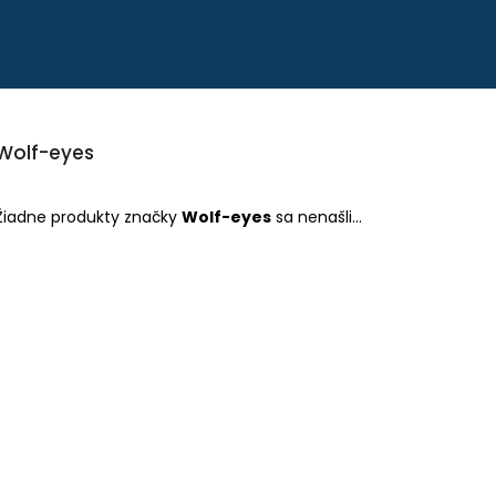
Čo potrebujete nájsť?
Wolf-eyes
HĽADAŤ
Žiadne produkty značky
Wolf-eyes
sa nenašli...
Odporúčame
PEVNÉ POĽOVNÍCKE NOHAVICE DO
POĽOVNÍCKE NO
POHONU RHINO - PHPN004
VERNEY CARRON -
€112,30
€90,62