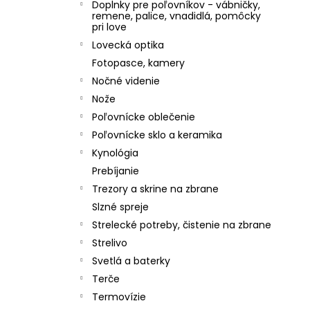
Doplnky pre poľovníkov - vábničky,
remene, palice, vnadidlá, pomôcky
pri love
Lovecká optika
Fotopasce, kamery
Nočné videnie
Nože
Poľovnícke oblečenie
Poľovnícke sklo a keramika
Kynológia
Prebíjanie
Trezory a skrine na zbrane
Slzné spreje
Strelecké potreby, čistenie na zbrane
Strelivo
Svetlá a baterky
Terče
Termovízie