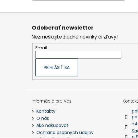
Z
á
p
Odoberať newsletter
ä
t
Nezmeškajte žiadne novinky či zľavy!
i
e
Email
PRIHLÁSIŤ SA
Informácie pre Vás
Kontakt
po
Kontakty
po
O nás
+4
Ako nakupovať
Sa
Ochrana osobných údajov
a 