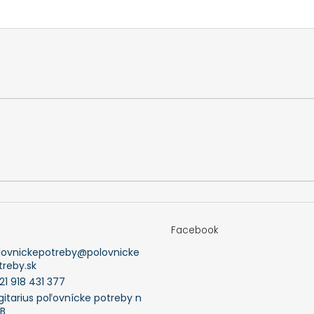
Facebook
lovnickepotreby
@
polovnicke
treby.sk
21 918 431 377
gitarius poľovnícke potreby n
FB