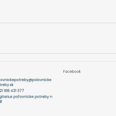
Facebook
lovnickepotreby
@
polovnicke
treby.sk
21 918 431 377
gitarius poľovnícke potreby n
FB