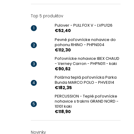
Top 5 produktov
Pulover - PULL FOX V - LVPU126
€52,40
Pevné poľovnícke nohavice do
pohonu RHINO - PHPN004
€112,30
Poľovnícke nohavice IBEX CHAUD
- Verney Carron - PHPN011 - kaki
€90,62
Polárna teplá poľovnícka Parka
Bunda MARCO POLO - PHVE014
€182,35
PERCUSSION - Teplé poľovnícke
nohavice s trakmi GRAND NORD -
10101 kaki
€118,90
Novinky