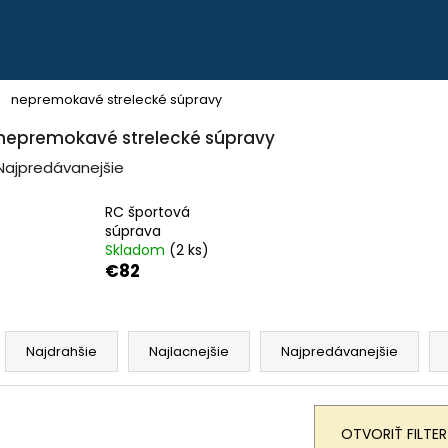
Čo potrebujete nájsť?
nepremokavé strelecké súpravy
nepremokavé strelecké súpravy
HĽADAŤ
Najpredávanejšie
RC športová
súprava
Odporúčame
Skladom
(2 ks)
€82
R
a
Najdrahšie
Najlacnejšie
Najpredávanejšie
d
e
PEVNÉ POĽOVNÍCKE NOHAVICE DO
POĽOVNÍCKE NO
n
POHONU RHINO - PHPN004
VERNEY CARRON -
e
€112,30
€90,62
OTVORIŤ FILTER
p