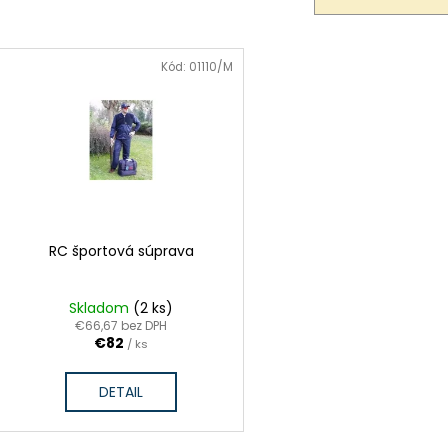
o
d
V
u
ý
k
Kód:
01110/M
p
t
o
s
v
p
o
d
u
k
t
o
v
RC športová súprava
Skladom
(2 ks)
€66,67 bez DPH
€82
/ ks
DETAIL