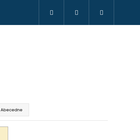
Hľadať
Prihlásenie
Nákupný
košík
Abecedne
HAVICE IBEX CHAUD -
 PHPN011 - KAKI