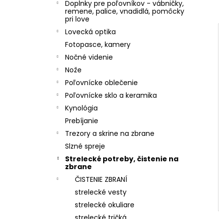
r
Doplnky pre poľovníkov - vábničky,
remene, palice, vnadidlá, pomôcky
pri love
Lovecká optika
i
Fotopasce, kamery
Nočné videnie
r
Nože
Poľovnícke oblečenie
Poľovnícke sklo a keramika
Kynológia
Prebíjanie
Trezory a skrine na zbrane
Slzné spreje
Strelecké potreby, čistenie na
zbrane
ČISTENIE ZBRANÍ
strelecké vesty
strelecké okuliare
strelecké tričká