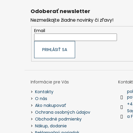
á
p
Odoberať newsletter
ä
t
Nezmeškajte žiadne novinky či zľavy!
i
e
Email
PRIHLÁSIŤ SA
Informácie pre Vás
Kontakt
po
Kontakty
po
O nás
+4
Ako nakupovať
Sa
Ochrana osobných údajov
a 
Obchodné podmienky
Nákup, dodanie
Reklamačný poriadok