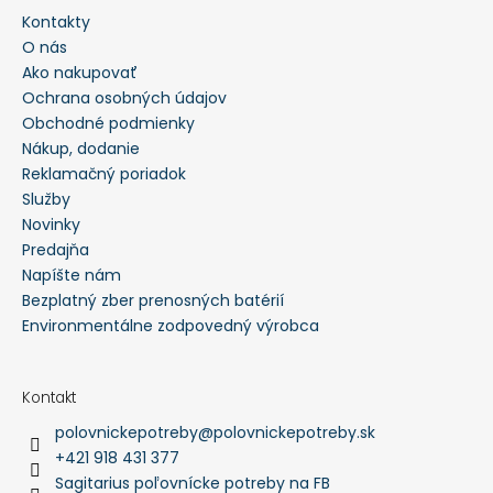
Kontakty
HĽADAŤ
O nás
Ako nakupovať
Ochrana osobných údajov
O
Obchodné podmienky
d
p
Nákup, dodanie
o
Reklamačný poriadok
r
ú
Služby
č
a
Novinky
m
Predajňa
e
Napíšte nám
Bezplatný zber prenosných batérií
PEVNÉ
POĽOVNÍCKE
Environmentálne zodpovedný výrobca
NOHAVICE
DO
POHONU
RHINO
Kontakt
-
polovnickepotreby
@
polovnickepotreby.sk
PHPN004
+421 918 431 377
€112,30
Sagitarius poľovnícke potreby na FB