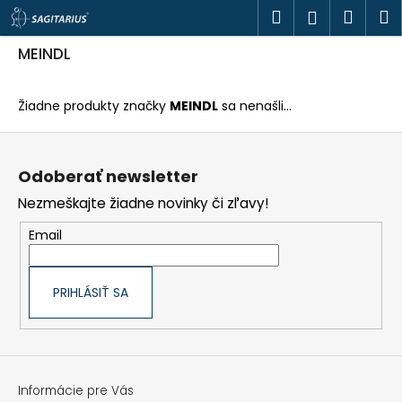
K
Prejsť
Hľadať
Náku
M
Prihlásen
o
na
š
obsah
Späť
Späť
košík
í
MEINDL
k
Č
o
Žiadne produkty značky
MEINDL
sa nenašli...
p
o
Z
t
á
r
p
e
Odoberať newsletter
ä
b
t
u
Nezmeškajte žiadne novinky či zľavy!
i
j
e
e
Email
t
e
n
á
PRIHLÁSIŤ SA
j
s
ť
?
Informácie pre Vás