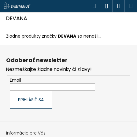
K
Prejsť
Hľadať
Náku
M
Prihlásen
o
na
š
obsah
Späť
Späť
košík
í
DEVANA
k
Č
o
Žiadne produkty značky
DEVANA
sa nenašli...
p
o
Z
t
á
r
p
e
Odoberať newsletter
ä
b
t
u
Nezmeškajte žiadne novinky či zľavy!
i
j
e
e
Email
t
e
n
á
PRIHLÁSIŤ SA
j
s
ť
?
Informácie pre Vás