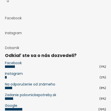
KAKI
€118,90
Facebook
Instagram
Dotazník
Odkiaľ ste sa o nás dozvedeli?
Facebook
(11%)
Instagram
(2%)
Na odporučenie od známeho
(8%)
Zadanie polovnickepotreby.sk
(9%)
Google
(19%)