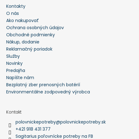
Kontakty
HĽADAŤ
O nás
Ako nakupovať
Ochrana osobných údajov
O
Obchodné podmienky
d
p
Nákup, dodanie
o
Reklamačný poriadok
r
ú
Služby
č
a
Novinky
m
Predajňa
e
Napíšte nám
Bezplatný zber prenosných batérií
PERCUSSION
-
Environmentálne zodpovedný výrobca
TEPLÉ
POĽOVNÍCKE
NOHAVICE
S
Kontakt
TRAKMI
polovnickepotreby
@
polovnickepotreby.sk
GRAND
NORD
+421 918 431 377
-
Sagitarius poľovnícke potreby na FB
10101