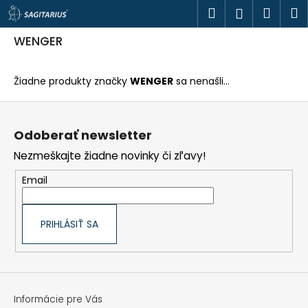
K
Prejsť
Hľadať
Náku
M
Prihlásen
o
na
š
obsah
Späť
Späť
košík
í
WENGER
k
Č
o
Žiadne produkty značky
WENGER
sa nenašli...
p
o
Z
t
á
r
p
e
Odoberať newsletter
ä
b
t
u
Nezmeškajte žiadne novinky či zľavy!
i
j
e
e
Email
t
e
n
á
PRIHLÁSIŤ SA
j
s
ť
?
Informácie pre Vás