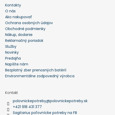
Kontakty
HĽADAŤ
O nás
Ako nakupovať
Ochrana osobných údajov
O
Obchodné podmienky
d
p
Nákup, dodanie
o
Reklamačný poriadok
r
ú
Služby
č
a
Novinky
m
Predajňa
e
Napíšte nám
Bezplatný zber prenosných batérií
PULOVER
-
Environmentálne zodpovedný výrobca
PULL
FOX
V
-
Kontakt
LVPU126
polovnickepotreby
@
polovnickepotreby.sk
€52,40
+421 918 431 377
Sagitarius poľovnícke potreby na FB