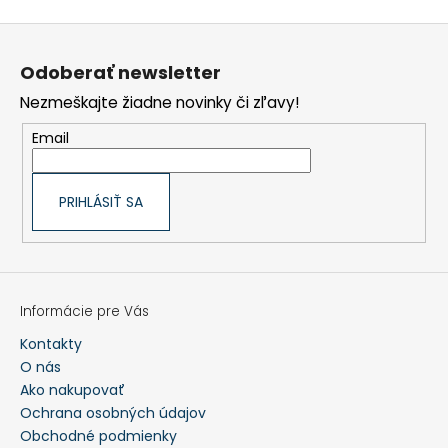
HĽADAŤ
Z
á
p
Odoberať newsletter
ä
t
Nezmeškajte žiadne novinky či zľavy!
O
i
d
e
p
Email
o
r
ú
č
a
PRIHLÁSIŤ SA
m
e
POLÁRNA
TEPLÁ
POĽOVNÍCKA
Informácie pre Vás
PARKA
BUNDA
Kontakty
MARCO
O nás
POLO
Ako nakupovať
-
PHVE014
Ochrana osobných údajov
Obchodné podmienky
€182,35