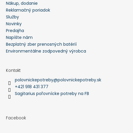
Nákup, dodanie
Reklamačný poriadok
Služby
Novinky
Predajňa
Napíšte nám
Bezplatný zber prenosných batérií
Environmentálne zodpovedný výrobca
Kontakt
polovnickepotreby
@
polovnickepotreby.sk
+421 918 431 377
Sagitarius poľovnícke potreby na FB
Facebook