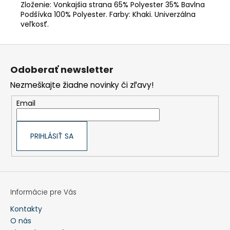
Zloženie: Vonkajšia strana 65% Polyester 35% Bavlna
Podšívka 100% Polyester. Farby: Khaki. Univerzálna
veľkosť.
Z
á
p
Odoberať newsletter
ä
t
Nezmeškajte žiadne novinky či zľavy!
i
e
Email
PRIHLÁSIŤ SA
Informácie pre Vás
Kontakty
O nás