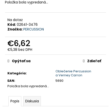
Položka bola vypredaná…
HĽADAŤ
Na dotaz
Kód:
02641-3476
O
Značka:
PERCUSSION
d
p
o
r
€6,62
ú
č
€5,38 bez DPH
a
m
Jednotková
e
cena:
Opýtať sa
Zdieľať
POLÁRNA
Oblečenie Percussion
TEPLÁ
Kategória
:
a Verney Carron
POĽOVNÍCKA
EAN
:
5690
PARKA
BUNDA
Položka bola vypredaná…
MARCO
POLO
-
Popis
Diskusia
PHVE014
€182,35