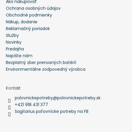
Ako nakupovať
Ochrana osobných údajov
Obchodné podmienky
Nákup, dodanie
Reklamačný poriadok
Služby
Novinky
Predajňa
Napíšte nám
Bezplatný zber prenosných batérií
Environmentálne zodpovedný výrobca
Kontakt
polovnickepotreby
@
polovnickepotreby.sk
+421 918 431 377
Sagitarius poľovnícke potreby na FB