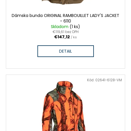
Dámska bunda ORIGINAL RAMBOUILLET LADY'S JACKET
- 6110
Skladom
(1 ks)
€119,61 bez DPH
€147,12
/ ks
DETAIL
VÝPREDAJ ZÁSOB
Kód:
02641-6128-VM
ZĽAVA