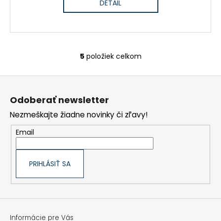
DETAIL
5
položiek celkom
O
v
l
Z
á
á
d
a
p
Odoberať newsletter
c
ä
i
t
Nezmeškajte žiadne novinky či zľavy!
e
i
p
e
r
Email
v
k
y
v
ý
PRIHLÁSIŤ SA
p
i
s
u
Informácie pre Vás