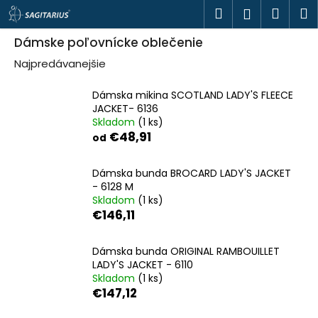
K
Prejsť
Hľadať
Náku
M
Prihlásen
o
na
š
obsah
Späť
Späť
košík
í
Dámske poľovnícke oblečenie
k
Najpredávanejšie
Č
o
p
Dámska mikina SCOTLAND LADY'S FLEECE
o
JACKET- 6136
t
Skladom
(1 ks)
r
€48,91
e
od
b
u
j
Dámska bunda BROCARD LADY'S JACKET
e
- 6128 M
t
Skladom
(1 ks)
e
€146,11
n
á
j
s
Dámska bunda ORIGINAL RAMBOUILLET
ť
LADY'S JACKET - 6110
?
Skladom
(1 ks)
€147,12