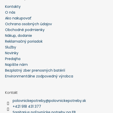
Kontakty
O nás
Ako nakupovať
Ochrana osobných údajov
Obchodné podmienky
Nákup, dodanie
Reklamačný poriadok
Služby
Novinky
Predajňa
Napíšte nám
Bezplatný zber prenosných batérií
Environmentálne zodpovedný výrobca
Kontakt
polovnickepotreby
@
polovnickepotreby.sk
+421 918 431 377
Sagitarius poľovnícke potreby na FB