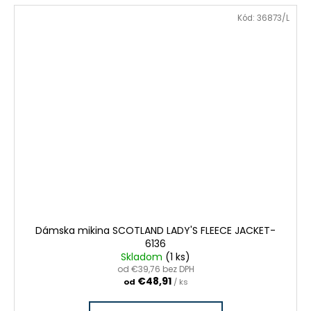
VÝPREDAJ ZÁSOB
Kód:
36873/L
ZĽAVA
Dámska mikina SCOTLAND LADY'S FLEECE JACKET-
6136
Skladom
(1 ks)
od €39,76 bez DPH
€48,91
od
/ ks