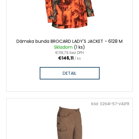
Dámska bunda BROCARD LADY'S JACKET - 6128 M
Skladom
(1 ks)
€118,79 bez DPH
€146,11
/ ks
DETAIL
VÝPREDAJ ZÁSOB
Kód:
02641-57-V42FR
ZĽAVA