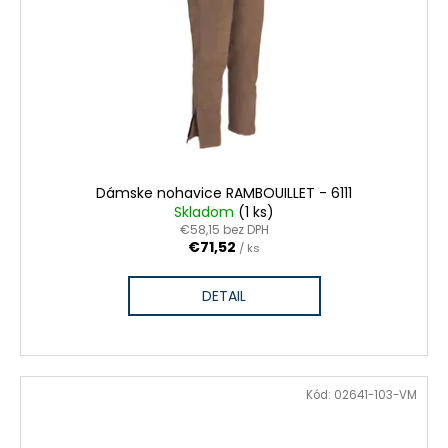
Dámske nohavice RAMBOUILLET - 6111
Skladom
(1 ks)
€58,15 bez DPH
€71,52
/ ks
DETAIL
VÝPREDAJ ZÁSOB
Kód:
02641-103-VM
ZĽAVA