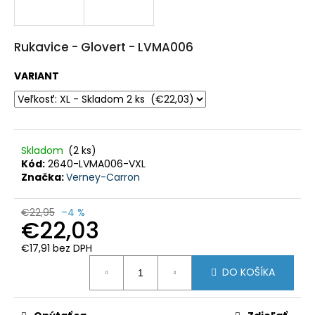
HĽADAŤ
Rukavice - Glovert - LVMA006
O
VARIANT
d
p
o
r
ú
č
a
Skladom
(2 ks)
m
e
Kód:
2640-LVMA006-VXL
Značka:
Verney-Carron
POLÁRNA
TEPLÁ
€22,95
–4 %
POĽOVNÍCKA
€22,03
PARKA
BUNDA
€17,91 bez DPH
MARCO
Jednotková
POLO
DO KOŠÍKA
cena:
-
PHVE014
€182,35