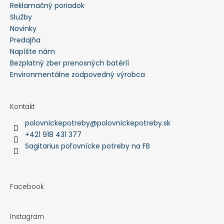
Reklamačný poriadok
Služby
Novinky
Predajňa
Napíšte nám
Bezplatný zber prenosných batérií
Environmentálne zodpovedný výrobca
Kontakt
polovnickepotreby
@
polovnickepotreby.sk
+421 918 431 377
Sagitarius poľovnícke potreby na FB
Facebook
Instagram