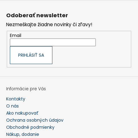
Z
á
p
Odoberať newsletter
ä
t
Nezmeškajte žiadne novinky či zľavy!
i
e
Email
PRIHLÁSIŤ SA
Informácie pre Vás
Kontakty
O nás
Ako nakupovať
Ochrana osobných údajov
Obchodné podmienky
Nákup, dodanie