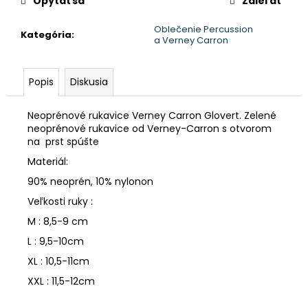
Opýtať sa
Zdieľať
Oblečenie Percussion
Kategória
:
a Verney Carron
Popis
Diskusia
Neoprénové rukavice Verney Carron Glovert.
Zelené
neoprénové rukavice od Verney-Carron
s otvorom
na prst spúšte
Materiál:
90% neoprén, 10% nylonon
Veľkosti ruky :
M : 8,5-9 cm
L : 9,5-10cm
XL : 10,5-11cm
XXL : 11,5-12cm