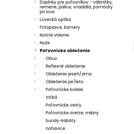
Doplnky pre poľovníkov - vábničky,
remene, palice, vnadidlá, pomôcky
pri love
Lovecká optika
Fotopasce, kamery
Nočné videnie
Nože
Poľovnícke oblečenie
Obuv
Reflexné oblečenie
Oblečenie jeseň/zima
Oblečenie jar/leto
Poľovnícke košele
tričká
Poľovnícke vesty
Poľovnícke svetre, mikiny
bundy-kabáty
nohavice