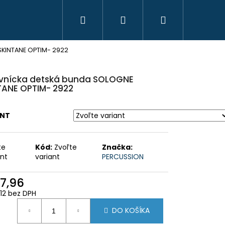
Hľadať
Prihlásenie
Nákupný
SKINTANE OPTIM- 2922
košík
vnícka detská bunda SOLOGNE
TANE OPTIM- 2922
ANT
te
Kód:
Zvoľte
Značka:
ant
variant
PERCUSSION
7,96
12 bez DPH
HAVICE IBEX CHAUD -
 PHPN011 - KAKI
otková
DO KOŠÍKA
: