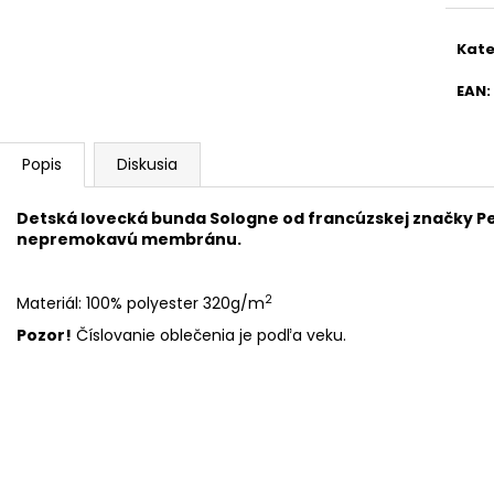
Kate
EAN
:
Popis
Diskusia
Detská lovecká bunda Sologne od francúzskej značky P
nepremokavú membránu.
2
Materiál: 100% polyester 320g/m
Pozor!
Číslovanie oblečenia je podľa veku.