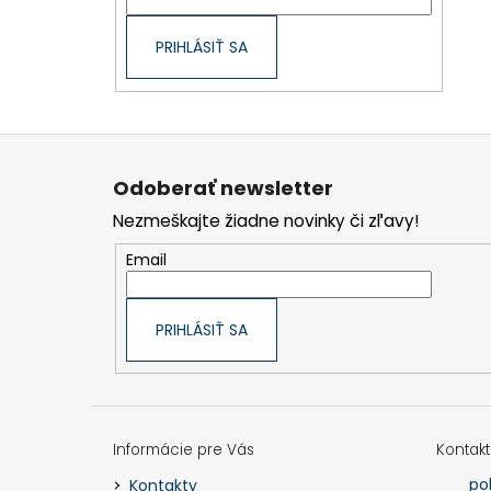
PRIHLÁSIŤ SA
Z
á
p
Odoberať newsletter
ä
t
Nezmeškajte žiadne novinky či zľavy!
i
e
Email
PRIHLÁSIŤ SA
Informácie pre Vás
Kontakt
po
Kontakty