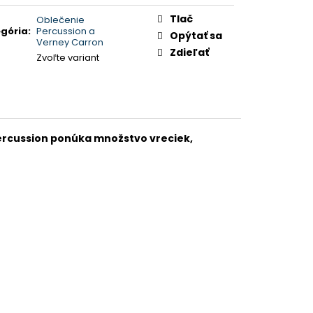
Tlač
Oblečenie
gória
:
Percussion a
Opýtať sa
Verney Carron
Zdieľať
Zvoľte variant
ercussion ponúka množstvo vreciek,