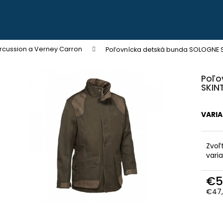
Čo potrebujete nájsť?
rcussion a Verney Carron
Poľovnícka detská bunda SOLOGNE 
VÝPREDAJ ZÁSOB
Poľo
HĽADAŤ
SKIN
ZĽAVA
VARI
Odporúčame
Zvoľ
vari
€5
€47,
PEVNÉ POĽOVNÍCKE NOHAVICE DO
POĽOVNÍCKE NO
POHONU RHINO - PHPN004
VERNEY CARRON -
Jedn
cena
€112,30
€90,62