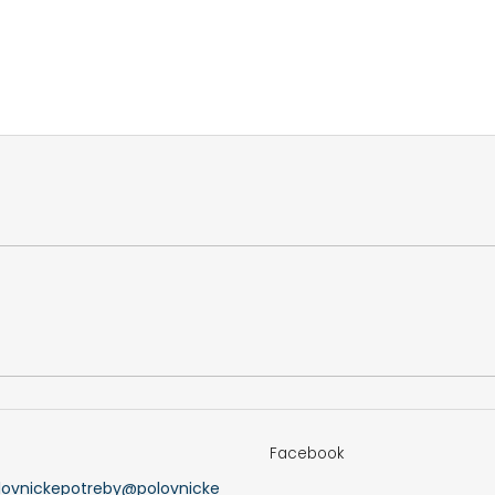
Facebook
lovnickepotreby
@
polovnicke