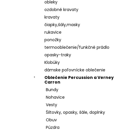
obleky
ozdobné kravaty
kravaty
čiapky,šály,masky
rukavice
ponožky
termooblečenie/funkčné prádlo
opasky-traky
Klobúky
dámske poľovnícke oblečenie
Oblečenie Percussion a Verney
Carron
Bundy
Nohavice
Vesty
Šiltovky, opasky, šále, doplnky
Obuv
Púzdra