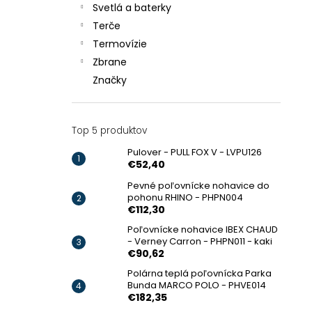
Svetlá a baterky
Terče
Termovízie
Zbrane
Značky
Top 5 produktov
Pulover - PULL FOX V - LVPU126
€52,40
Pevné poľovnícke nohavice do
pohonu RHINO - PHPN004
€112,30
Poľovnícke nohavice IBEX CHAUD
- Verney Carron - PHPN011 - kaki
€90,62
Polárna teplá poľovnícka Parka
Bunda MARCO POLO - PHVE014
€182,35