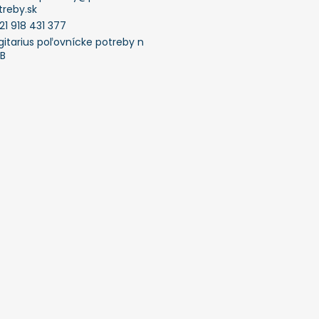
treby.sk
21 918 431 377
gitarius poľovnícke potreby n
FB