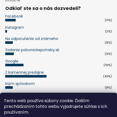
Dotazník
Odkiaľ ste sa o nás dozvedeli?
Facebook
(11%)
Instagram
(2%)
Na odporučenie od známeho
(8%)
Zadanie polovnickepotreby.sk
(9%)
Google
(19%)
Z kamennej predajne
(43%)
Iným spôsobom
(8%)
Počet hlasov:
263
Tento web používa súbory cookie. Ďalším
prechádzaním tohto webu vyjadrujete súhlas s ich
pumaknife.de
používaním.