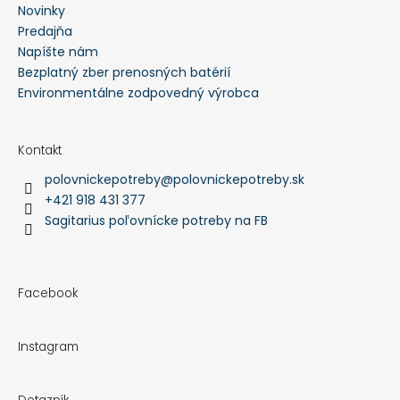
Novinky
Predajňa
Napíšte nám
Bezplatný zber prenosných batérií
Environmentálne zodpovedný výrobca
Kontakt
polovnickepotreby
@
polovnickepotreby.sk
+421 918 431 377
Sagitarius poľovnícke potreby na FB
Facebook
Instagram