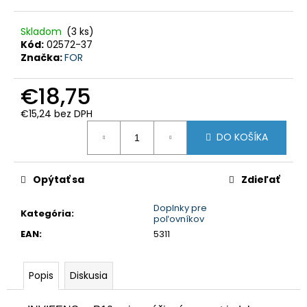
HĽADAŤ
Skladom
(3 ks)
Kód:
02572-37
Značka:
FOR
O
d
€18,75
p
o
r
€15,24 bez DPH
ú
Jednotková
č
DO KOŠÍKA
a
cena:
m
e
Opýtať sa
Zdieľať
PEVNÉ
POĽOVNÍCKE
Doplnky pre
NOHAVICE
Kategória
:
poľovníkov
DO
EAN
:
5311
POHONU
RHINO
-
PHPN004
Popis
Diskusia
€112,30