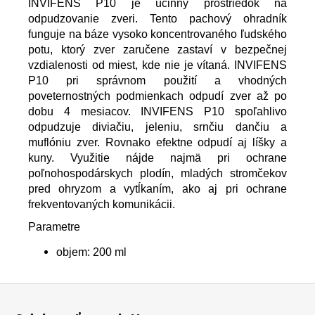
INVIFENS P10 je účinný prostriedok na
odpudzovanie zveri. Tento pachový ohradník
funguje na báze vysoko koncentrovaného ľudského
potu, ktorý zver zaručene zastaví v bezpečnej
vzdialenosti od miest, kde nie je vítaná. INVIFENS
P10 pri správnom použití a vhodných
poveternostných podmienkach odpudí zver až po
dobu 4 mesiacov. INVIFENS P10 spoľahlivo
odpudzuje diviačiu, jeleniu, srnčiu dančiu a
muflóniu zver. Rovnako efektne odpudí aj líšky a
kuny. Využitie nájde najmä pri ochrane
poľnohospodárskych plodín, mladých stromčekov
pred ohryzom a vytĺkaním, ako aj pri ochrane
frekventovaných komunikácii.
Parametre
objem:
200 ml
Z
á
p