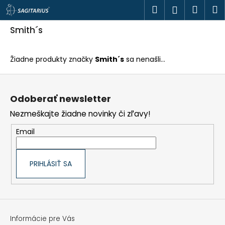
K
Prejsť
Hľadať
Náku
M
Prihlásen
o
na
š
obsah
Späť
Späť
košík
í
Smith´s
k
Č
o
Žiadne produkty značky
Smith´s
sa nenašli...
p
o
Z
t
á
r
p
e
Odoberať newsletter
ä
b
t
u
Nezmeškajte žiadne novinky či zľavy!
i
j
e
e
Email
t
e
n
á
PRIHLÁSIŤ SA
j
s
ť
?
Informácie pre Vás