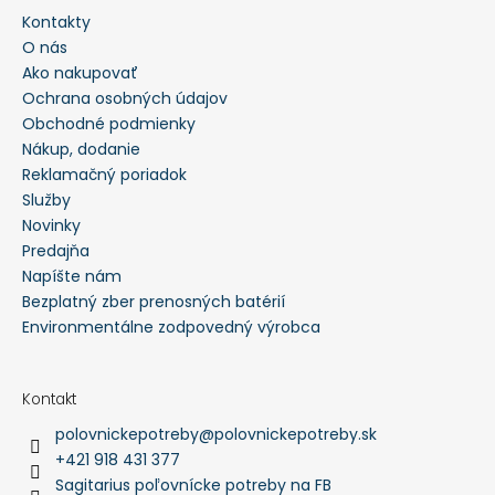
Kontakty
HĽADAŤ
O nás
Ako nakupovať
Ochrana osobných údajov
O
Obchodné podmienky
d
p
Nákup, dodanie
o
Reklamačný poriadok
r
ú
Služby
č
a
Novinky
m
Predajňa
e
Napíšte nám
Bezplatný zber prenosných batérií
POLÁRNA
TEPLÁ
Environmentálne zodpovedný výrobca
POĽOVNÍCKA
PARKA
BUNDA
MARCO
Kontakt
POLO
polovnickepotreby
@
polovnickepotreby.sk
-
PHVE014
+421 918 431 377
€182,35
Sagitarius poľovnícke potreby na FB