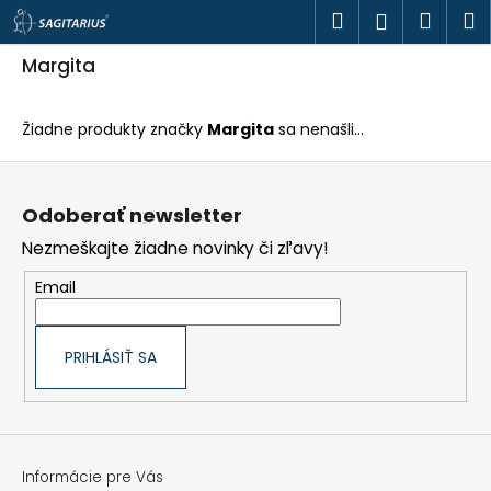
K
Prejsť
Hľadať
Náku
M
Prihlásen
o
na
š
obsah
Späť
Späť
košík
í
Margita
k
Č
o
Žiadne produkty značky
Margita
sa nenašli...
p
o
Z
t
á
r
p
e
Odoberať newsletter
ä
b
t
u
Nezmeškajte žiadne novinky či zľavy!
i
j
e
e
Email
t
e
n
á
PRIHLÁSIŤ SA
j
s
ť
?
Informácie pre Vás