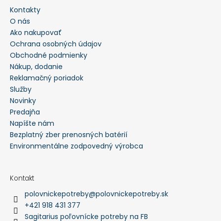
Kontakty
HĽADAŤ
O nás
Ako nakupovať
Ochrana osobných údajov
O
Obchodné podmienky
d
p
Nákup, dodanie
o
Reklamačný poriadok
r
ú
Služby
č
a
Novinky
m
Predajňa
e
Napíšte nám
Bezplatný zber prenosných batérií
POLÁRNA
TEPLÁ
Environmentálne zodpovedný výrobca
POĽOVNÍCKA
PARKA
BUNDA
MARCO
Kontakt
POLO
polovnickepotreby
@
polovnickepotreby.sk
-
PHVE014
+421 918 431 377
€182,35
Sagitarius poľovnícke potreby na FB