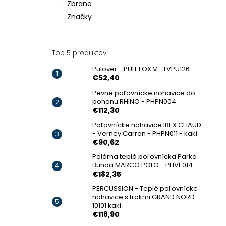
Zbrane
Značky
Top 5 produktov
Pulover - PULL FOX V - LVPU126
€52,40
Pevné poľovnícke nohavice do
pohonu RHINO - PHPN004
€112,30
Poľovnícke nohavice IBEX CHAUD
- Verney Carron - PHPN011 - kaki
€90,62
Polárna teplá poľovnícka Parka
Bunda MARCO POLO - PHVE014
€182,35
PERCUSSION - Teplé poľovnícke
nohavice s trakmi GRAND NORD -
10101 kaki
€118,90