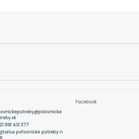
Facebook
lovnickepotreby
@
polovnicke
treby.sk
21 918 431 377
gitarius poľovnícke potreby n
FB