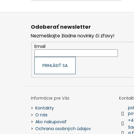
Z
á
p
Odoberať newsletter
ä
t
Nezmeškajte žiadne novinky či zľavy!
i
e
Email
PRIHLÁSIŤ SA
Informácie pre Vás
Kontakt
po
Kontakty
po
O nás
+4
Ako nakupovať
Sa
Ochrana osobných údajov
a 