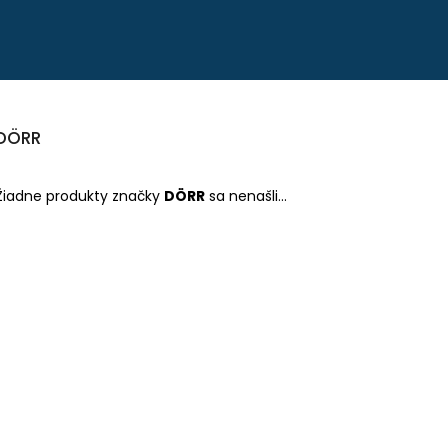
Čo potrebujete nájsť?
DÖRR
HĽADAŤ
Žiadne produkty značky
DÖRR
sa nenašli...
Odporúčame
PEVNÉ POĽOVNÍCKE NOHAVICE DO
POĽOVNÍCKE NO
POHONU RHINO - PHPN004
VERNEY CARRON -
€112,30
€90,62