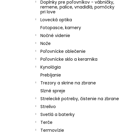
Doplnky pre poľovníkov - vábničky,
remene, palice, vnadidlá, pomôcky
pri love
Lovecká optika
Fotopasce, kamery
Nočné videnie
Nože
Poľovnícke oblečenie
Poľovnícke sklo a keramika
Kynológia
Prebíjanie
Trezory a skrine na zbrane
Slzné spreje
Strelecké potreby, čistenie na zbrane
Strelivo
Svetlá a baterky
Terče
Termovízie