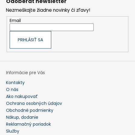
Odoberať newsletter
c
ä
i
t
Nezmeškajte žiadne novinky či zľavy!
e
i
p
e
r
Email
v
k
y
v
ý
PRIHLÁSIŤ SA
p
i
s
u
Informácie pre Vás
Kontakty
O nás
Ako nakupovať
Ochrana osobných údajov
Obchodné podmienky
Nákup, dodanie
Reklamačný poriadok
Služby