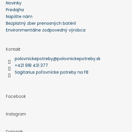
Novinky
Predajňa
Napíšte nám
Bezplatný zber prenosných batérií
Environmentálne zodpovedný výrobca
Kontakt
polovnickepotreby
@
polovnickepotreby.sk
+421 918 431 377
Sagitarius poľovnícke potreby na FB
Facebook
Instagram
Dotazník