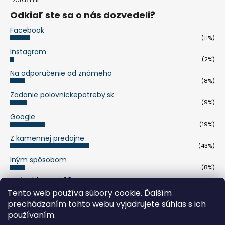
Odkiaľ ste sa o nás dozvedeli?
Facebook
(11%)
Instagram
(2%)
Na odporučenie od známeho
(8%)
Zadanie polovnickepotreby.sk
(9%)
Google
(19%)
Z kamennej predajne
(43%)
Iným spôsobom
(8%)
Počet hlasov:
263
Tento web používa súbory cookie. Ďalším
prechádzaním tohto webu vyjadrujete súhlas s ich
pumaknife.de
používaním.