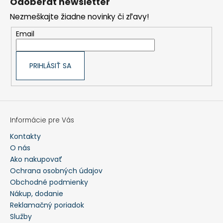
Odoberať newsletter
c
ä
i
t
Nezmeškajte žiadne novinky či zľavy!
e
i
p
e
r
Email
v
k
y
v
ý
PRIHLÁSIŤ SA
p
i
s
u
Informácie pre Vás
Kontakty
O nás
Ako nakupovať
Ochrana osobných údajov
Obchodné podmienky
Nákup, dodanie
Reklamačný poriadok
Služby