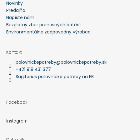
Novinky
Predajňa
Napíšte nám
Bezplatný zber prenosných batérií
Environmentálne zodpovedný výrobca
Kontakt
polovnickepotreby
@
polovnickepotreby.sk
+421 918 431 377
Sagitarius poľovnícke potreby na FB
Facebook
Instagram
Dotazník