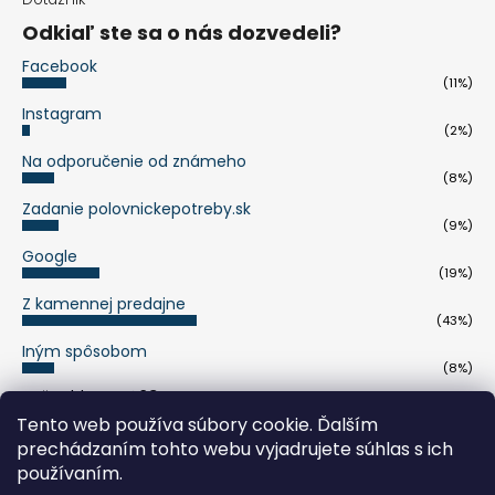
Odkiaľ ste sa o nás dozvedeli?
Facebook
(11%)
Instagram
(2%)
Na odporučenie od známeho
(8%)
Zadanie polovnickepotreby.sk
(9%)
Google
(19%)
Z kamennej predajne
(43%)
Iným spôsobom
(8%)
Počet hlasov:
263
Tento web používa súbory cookie. Ďalším
prechádzaním tohto webu vyjadrujete súhlas s ich
pumaknife.de
používaním.