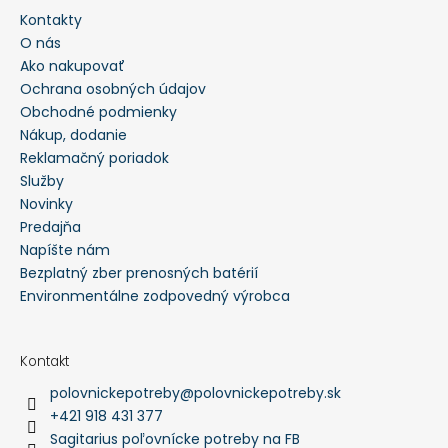
Kontakty
HĽADAŤ
O nás
Ako nakupovať
Ochrana osobných údajov
O
Obchodné podmienky
d
p
Nákup, dodanie
o
Reklamačný poriadok
r
ú
Služby
č
a
Novinky
m
Predajňa
e
Napíšte nám
Bezplatný zber prenosných batérií
PULOVER
-
Environmentálne zodpovedný výrobca
PULL
FOX
V
-
Kontakt
LVPU126
polovnickepotreby
@
polovnickepotreby.sk
€52,40
+421 918 431 377
Sagitarius poľovnícke potreby na FB