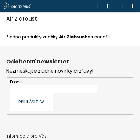
K
Prejsť
Hľadať
Náku
M
Prihlásen
o
na
š
obsah
Späť
Späť
košík
í
Air Zlatoust
k
Č
o
Žiadne produkty značky
Air Zlatoust
sa nenašli...
p
o
Z
t
á
r
p
e
Odoberať newsletter
ä
b
t
u
Nezmeškajte žiadne novinky či zľavy!
i
j
e
e
Email
t
e
n
á
PRIHLÁSIŤ SA
j
s
ť
?
Informácie pre Vás