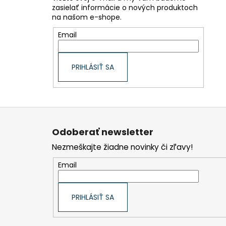
zasielať informácie o nových produktoch
na našom e-shope.
Email
PRIHLÁSIŤ SA
Z
á
p
Odoberať newsletter
ä
t
Nezmeškajte žiadne novinky či zľavy!
i
e
Email
PRIHLÁSIŤ SA