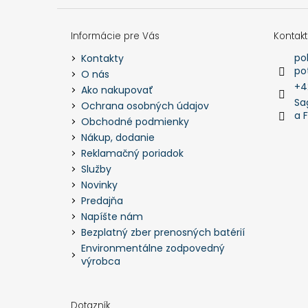
Informácie pre Vás
Kontakt
po
Kontakty
po
O nás
+4
Ako nakupovať
Sa
Ochrana osobných údajov
a 
Obchodné podmienky
Nákup, dodanie
Reklamačný poriadok
Služby
Novinky
Predajňa
Napíšte nám
Bezplatný zber prenosných batérií
Environmentálne zodpovedný
výrobca
Dotazník