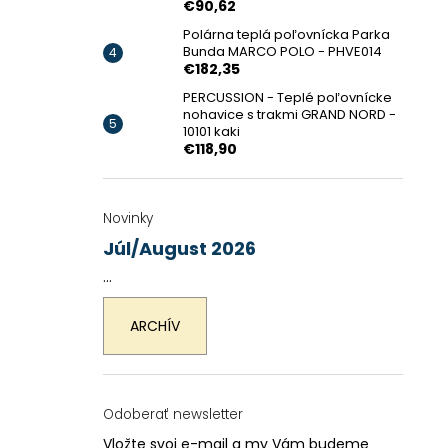
€90,62
Polárna teplá poľovnícka Parka
Bunda MARCO POLO - PHVE014
€182,35
PERCUSSION - Teplé poľovnícke
nohavice s trakmi GRAND NORD -
10101 kaki
€118,90
Novinky
Júl/August 2026
...
ARCHÍV
Odoberať newsletter
Vložte svoj e-mail a my Vám budeme