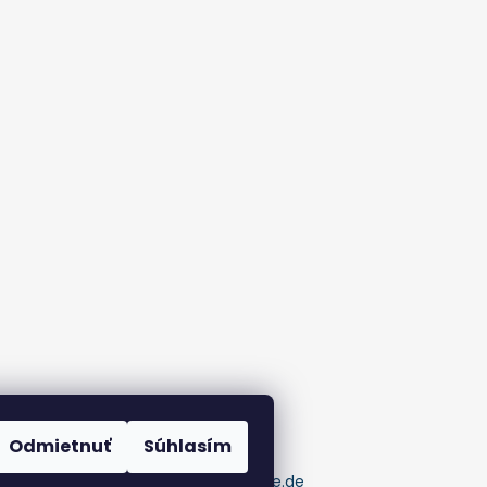
Odmietnuť
Súhlasím
pumaknife.de