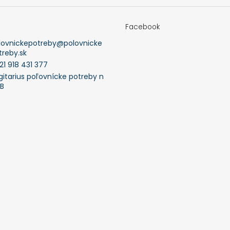
Facebook
lovnickepotreby
@
polovnicke
treby.sk
21 918 431 377
gitarius poľovnícke potreby n
FB