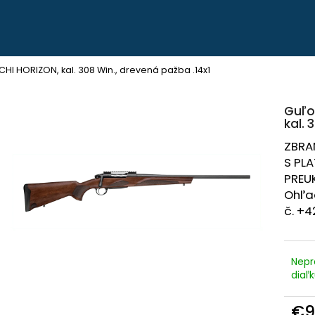
Čo potrebujete nájsť?
I HORIZON, kal. 308 Win., drevená pažba .14x1
Guľo
HĽADAŤ
kal. 
ZBRA
S PL
Odporúčame
PREU
Ohľad
č. +4
Nepr
PEVNÉ POĽOVNÍCKE NOHAVICE DO
POĽOVNÍCKE NO
diaľ
POHONU RHINO - PHPN004
VERNEY CARRON -
€112,30
€90,62
€9