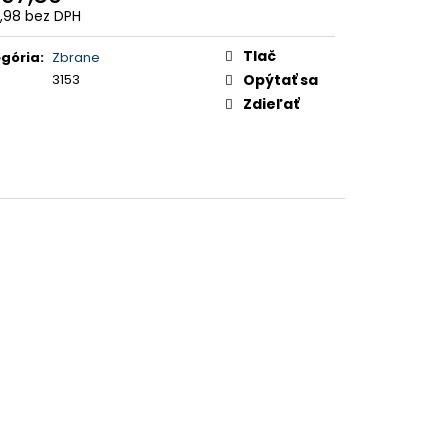
,98 bez DPH
otková
:
Tlač
gória
:
Zbrane
3153
Opýtať sa
Zdieľať