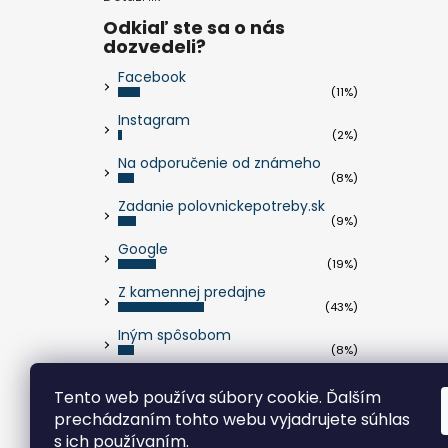
Odkiaľ ste sa o nás
dozvedeli?
Facebook
(11%)
Instagram
(2%)
Na odporučenie od známeho
(8%)
Zadanie polovnickepotreby.sk
(9%)
Google
(19%)
Z kamennej predajne
(43%)
Iným spôsobom
(8%)
Počet hlasov:
263
Tento web používa súbory cookie. Ďalším
prechádzaním tohto webu vyjadrujete súhlas
s ich používaním.