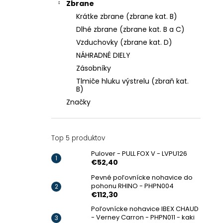
Zbrane
Krátke zbrane (zbrane kat. B)
Dlhé zbrane (zbrane kat. B a C)
Vzduchovky (zbrane kat. D)
NÁHRADNÉ DIELY
Zásobníky
Tlmiče hluku výstrelu (zbraň kat.
B)
Značky
Top 5 produktov
Pulover - PULL FOX V - LVPU126
€52,40
Pevné poľovnícke nohavice do
pohonu RHINO - PHPN004
€112,30
Poľovnícke nohavice IBEX CHAUD
- Verney Carron - PHPN011 - kaki