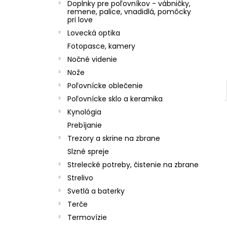
Doplnky pre poľovníkov - vábničky,
remene, palice, vnadidlá, pomôcky
pri love
Lovecká optika
Fotopasce, kamery
Nočné videnie
Nože
Poľovnícke oblečenie
Poľovnícke sklo a keramika
Kynológia
Prebíjanie
Trezory a skrine na zbrane
Slzné spreje
Strelecké potreby, čistenie na zbrane
Strelivo
Svetlá a baterky
Terče
Termovízie