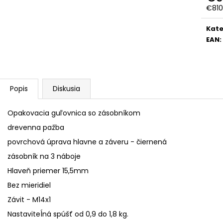
€810
Jedn
cena
Kate
EAN
:
Popis
Diskusia
Opakovacia guľovnica so zásobníkom
drevenna pažba
povrchová úprava hlavne a záveru - čiernená
zásobník na 3 náboje
Hlaveň priemer 15,5mm
Bez mieridiel
Závit - M14x1
Nastaviteĺná spúšť od 0,9 do 1,8 kg.