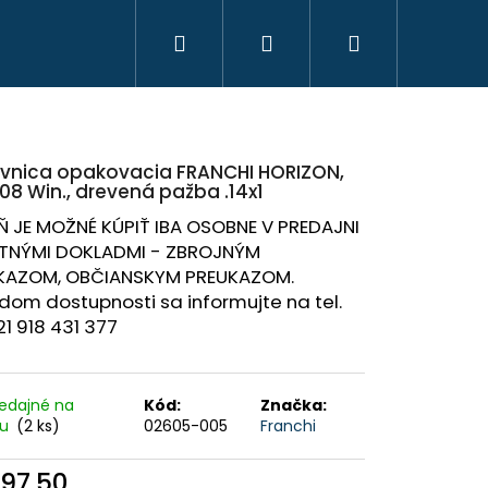
Hľadať
Prihlásenie
Nákupný
košík
vnica opakovacia FRANCHI HORIZON,
308 Win., drevená pažba .14x1
Ň JE MOŽNÉ KÚPIŤ IBA OSOBNE V PREDAJNI
ATNÝMI DOKLADMI - ZBROJNÝM
KAZOM, OBČIANSKYM PREUKAZOM.
om dostupnosti sa informujte na tel.
21 918 431 377
edajné na
Kód:
Značka:
HAVICE IBEX CHAUD -
ku
(2 ks)
02605-005
Franchi
 PHPN011 - KAKI
97,50