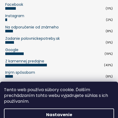
Facebook
(11%)
Instagram
(2%)
Na odporučenie od známeho
(8%)
Zadanie polovnickepotreby.sk
(9%)
Google
(19%)
Z kamennej predajne
(43%)
Iným spôsobom
(8%)
Počet hlasov:
263
Tento web používa súbory cookie. Ďalším
prechádzaním tohto webu vyjadrujete súhlas s ich
pumaknife.de
používaním.
Nastavenie