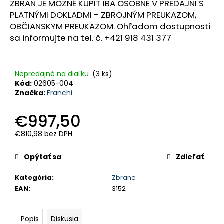
ZBRAŇ JE MOŽNÉ KÚPIŤ IBA OSOBNE V PREDAJNI S
HĽADAŤ
PLATNÝMI DOKLADMI - ZBROJNÝM PREUKAZOM,
OBČIANSKYM PREUKAZOM. Ohľadom dostupnosti
sa informujte na tel. č. +421 918 431 377
O
d
p
o
Nepredajné na diaľku
(3 ks)
r
Kód:
02605-004
ú
Značka:
Franchi
č
a
m
€997,50
e
€810,98 bez DPH
PEVNÉ
Jednotková
POĽOVNÍCKE
cena:
NOHAVICE
Opýtať sa
Zdieľať
DO
POHONU
Kategória
:
Zbrane
RHINO
EAN
:
3152
-
PHPN004
€112,30
Popis
Diskusia