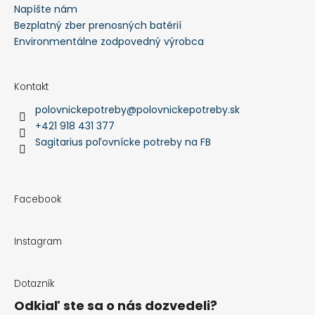
Napíšte nám
Bezplatný zber prenosných batérií
Environmentálne zodpovedný výrobca
Kontakt
polovnickepotreby
@
polovnickepotreby.sk
+421 918 431 377
Sagitarius poľovnícke potreby na FB
Facebook
Instagram
Dotazník
Odkiaľ ste sa o nás dozvedeli?