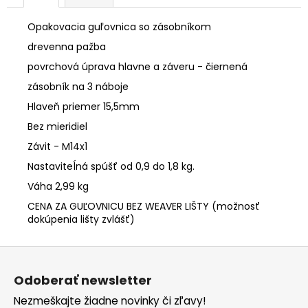
Opakovacia guľovnica so zásobníkom
drevenna pažba
povrchová úprava hlavne a záveru - čiernená
zásobník na 3 náboje
Hlaveň priemer 15,5mm
Bez mieridiel
Závit - M14x1
Nastaviteĺná spúšť od 0,9 do 1,8 kg.
Váha 2,99 kg
CENA ZA GUĽOVNICU BEZ WEAVER LIŠTY (možnosť
dokúpenia lišty zvlášť)
Z
á
p
Odoberať newsletter
ä
t
Nezmeškajte žiadne novinky či zľavy!
i