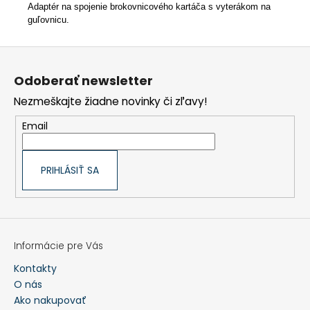
Adaptér na spojenie brokovnicového kartáča s vyterákom na
guľovnicu.
Z
á
p
Odoberať newsletter
ä
t
Nezmeškajte žiadne novinky či zľavy!
i
e
Email
PRIHLÁSIŤ SA
Informácie pre Vás
Kontakty
O nás
Ako nakupovať