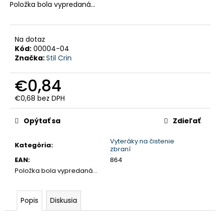
Položka bola vypredaná…
HĽADAŤ
Na dotaz
Kód:
00004-04
O
Značka:
Stil Crin
d
p
o
r
€0,84
ú
č
€0,68 bez DPH
a
m
Jednotková
e
cena:
Opýtať sa
Zdieľať
PEVNÉ
Vyteráky na čistenie
POĽOVNÍCKE
Kategória
:
zbraní
NOHAVICE
EAN
:
864
DO
POHONU
Položka bola vypredaná…
RHINO
-
PHPN004
Popis
Diskusia
€112,30