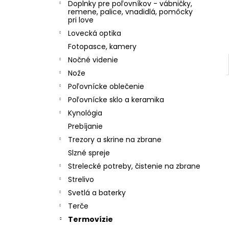
Doplnky pre poľovníkov - vábničky,
remene, palice, vnadidlá, pomôcky
pri love
Lovecká optika
Fotopasce, kamery
Nočné videnie
Nože
Poľovnícke oblečenie
Poľovnícke sklo a keramika
Kynológia
Prebíjanie
Trezory a skrine na zbrane
Slzné spreje
Strelecké potreby, čistenie na zbrane
Strelivo
Svetlá a baterky
Terče
Termovízie