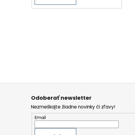
Z
á
p
Odoberať newsletter
ä
t
Nezmeškajte žiadne novinky či zľavy!
i
e
Email