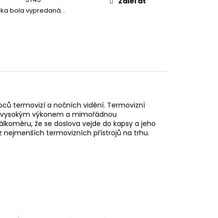
Zdieľať
žka bola vypredaná…
bců termovizí a nočních vidění. Termovizní
tí, vysokým výkonem a mimořádnou
dálkoměru, že se doslova vejde do kapsy a jeho
z nejmenších termovizních přístrojů na trhu.