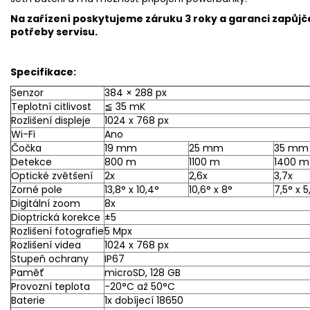
Na zařízení poskytujeme záruku 3 roky a garanci zapůjč
potřeby servisu.
Specifikace:
Senzor
384 × 288 px
Teplotní citlivost
≦ 35 mK
Rozlišení displeje
1024 x 768 px
Wi-Fi
Ano
Čočka
19 mm
25 mm
35 mm
Detekce
800 m
1100 m
1400 m
Optické zvětšení
2x
2,6x
3,7x
Zorné pole
13,8° x 10,4°
10,6° x 8°
7,5° x 5
Digitální zoom
8x
Dioptrická korekce
±5
Rozlišení fotografie
5 Mpx
Rozlišení videa
1024 x 768 px
Stupeň ochrany
IP67
Paměť
microSD, 128 GB
Provozní teplota
-20°C až 50°C
Baterie
1x dobíjecí 18650