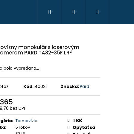
Hľadať
Prihlásenie
Nákupný
košík
ovízny monokulár s laserovým
komerom PARD TA32-35F LRF
ka bola vypredaná…
otaz
Kód:
40021
Značka:
Pard
 365
09,76 bez DPH
otková
HAVICE IBEX CHAUD -
:
Tlač
 PHPN011 - KAKI
gória
:
Termovízie
ka
:
5 rokov
Opýtať sa
5745