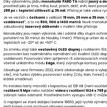
Díky výkonnému jádru
monokulár PARD TA
nabízí
jasný a de
prostředí jako je tma, mlha, kouř, prach, déšť, sníh, lesní por
288 px
s
teplotní citlivostí
≦ 35 mK
. Přístroj je také velice 
Je ve verzích s
čočkami
o velikosti
19 mm, 25 mm a 35 mm
.
vzdálenost
*, a to na
800, 1100 a 1400 metrů
. Nově monokulá
zabudovaný
laserový dálkoměr
v malém těle přístroje.
Monokuláry jsou nejen výkonné, ale i odolné díky stupni ochra
ponoření na 30 minut do hloubky 1 metr). Přístroj je určen do
teplotách od -20° až do +50° C.
Za zmínku stojí také
vestavěný OLED displej
s rozlišením 10
pozorování bez nadměrného namáhání očí. Kvalitní OLED displej
vzdálenosti. Pozorování Vám zpříjemní i 6 zobrazovacích módů:
včetně unikátního módu
Edge
, který zvýrazňuje kontury pozo
Obsahuje verzi firmwaru 2022, která zdokonaluje obraz a vylep
cíle), má funkci výběru pozorovací scény (City, Rain, Forest) 
krátké zmáčknutí.
Po instalaci karty microSD s kapacitou až 128 GB (není součá
rozlišení 5 Mpx
nebo natáčet
videa v rozlišení 1024 x 768 p
zobrazit nebo odstranit. Prostřednictvím výstupu USB-C můžete p
O napájení se stará dobíjecí baterie 18650, jejíž rychlá výmě
šetří baterii a má možnost připojení powerbanky.