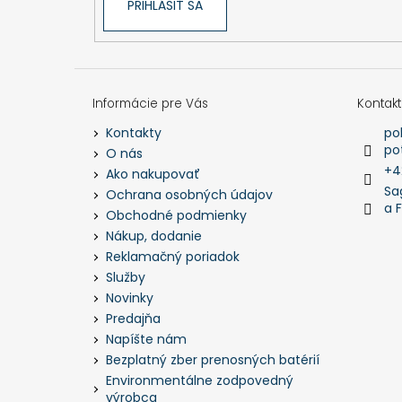
PRIHLÁSIŤ SA
Informácie pre Vás
Kontakt
po
Kontakty
po
O nás
+4
Ako nakupovať
Sa
Ochrana osobných údajov
a 
Obchodné podmienky
Nákup, dodanie
Reklamačný poriadok
Služby
Novinky
Predajňa
Napíšte nám
Bezplatný zber prenosných batérií
Environmentálne zodpovedný
výrobca