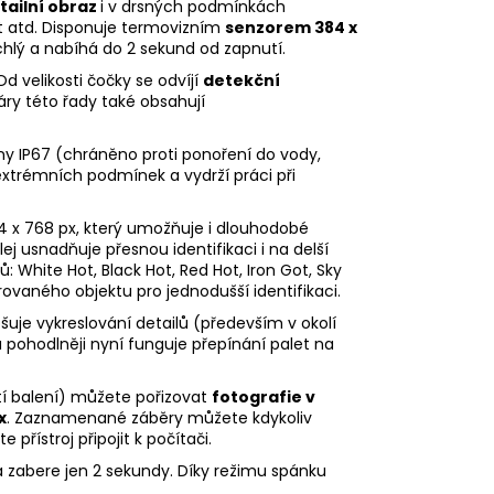
tailní obraz
i v drsných podmínkách
ost atd. Disponuje termovizním
senzorem 384 x
rychlý a nabíhá do 2 sekund od zapnutí.
 Od velikosti čočky se odvíjí
detekční
ry této řady také obsahují
ny
IP67 (chráněno proti ponoření do vody,
 extrémních podmínek a vydrží práci při
24 x 768 px, který umožňuje i dlouhodobé
 usnadňuje přesnou identifikaci i na delší
 White Hot, Black Hot, Red Hot, Iron Got, Sky
rovaného objektu pro jednodušší identifikaci.
šuje vykreslování detailů (především v okolí
a pohodlněji nyní funguje přepínání palet na
stí balení) můžete pořizovat
fotografie v
x
. Zaznamenané záběry můžete kdykoliv
řístroj připojit k počítači.
na zabere jen 2 sekundy. Díky režimu spánku