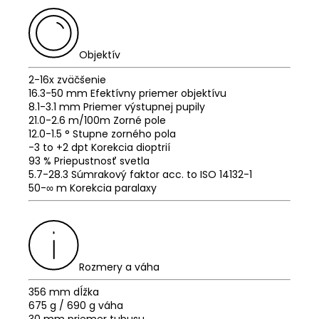
Objektív
2-16x zväčšenie
16.3-50 mm Efektívny priemer objektívu
8.1-3.1 mm Priemer výstupnej pupily
21.0-2.6 m/100m Zorné pole
12.0-1.5 ° Stupne zorného pola
-3 to +2 dpt Korekcia dioptrií
93 % Priepustnosť svetla
5.7-28.3 Súmrakový faktor
acc. to ISO 14132-1
50-∞ m
Korekcia paralaxy
Rozmery a váha
356 mm
dĺžka
675 g /
690 g
váha
30 mm
priemer tubusu