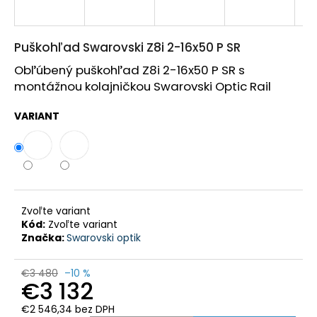
HĽADAŤ
Puškohľad Swarovski Z8i 2-16x50 P SR
Obľúbený puškohľad Z8i 2-16x50 P SR s
O
d
montážnou kolajničkou Swarovski Optic Rail
p
o
r
VARIANT
ú
č
a
m
e
POLÁRNA
TEPLÁ
Zvoľte variant
POĽOVNÍCKA
Kód:
Zvoľte variant
PARKA
Značka:
Swarovski optik
BUNDA
MARCO
POLO
€3 480
–10 %
-
€3 132
PHVE014
€2 546,34 bez DPH
€182,35