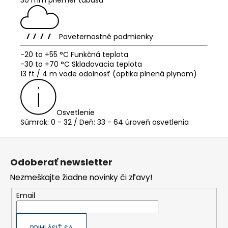
Poveternostné podmienky
-20 to +55 °C Funkčná teplota
-30 to +70 °C Skladovacia teplota
13 ft / 4 m vode odolnosť (optika plnená plynom)
Osvetlenie
Súmrak: 0 - 32 / Deň: 33 - 64 úroveň osvetlenia
Z
á
p
Odoberať newsletter
ä
t
Nezmeškajte žiadne novinky či zľavy!
i
e
Email
PRIHLÁSIŤ SA