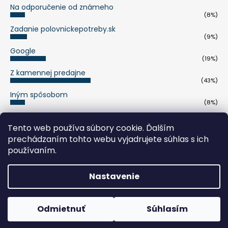
Na odporučenie od známeho
(8%)
Zadanie polovnickepotreby.sk
(9%)
Google
(19%)
Z kamennej predajne
(43%)
Iným spôsobom
(8%)
Počet hlasov:
263
Tento web používa súbory cookie. Ďalším
prechádzaním tohto webu vyjadrujete súhlas s ich
pumaknife.de
používaním.
Nastavenie
Vytvoril Shoptet
Copyright 2026
polovnickepotreby.sk
. Všetky práva
Odmietnuť
Súhlasím
vyhradené.
Upraviť nastavenie cookies