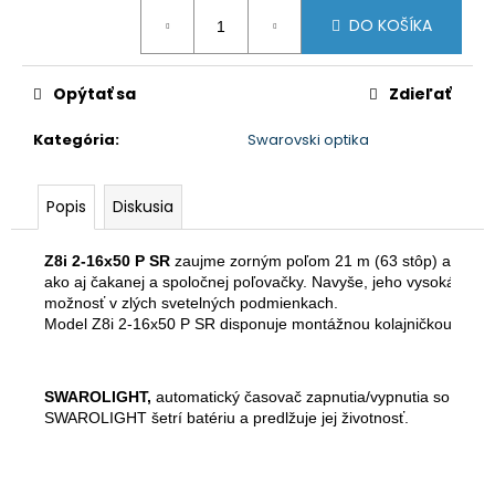
Jednotková
DO KOŠÍKA
cena:
Opýtať sa
Zdieľať
Kategória
:
Swarovski optika
Popis
Diskusia
Z8i 2-16x50 P SR
 zaujme zorným poľom 21 m (63 stôp) a detail
ako aj čakanej a spoločnej poľovačky. Navyše, jeho vysoká priep
možnosť v zlých svetelných podmienkach.
Model Z8i 2-16x50 P SR disponuje montážnou kolajničkou Swarov
SWAROLIGHT,
 automatický časovač zapnutia/vypnutia so snímač
SWAROLIGHT šetrí batériu a predlžuje jej životnosť.