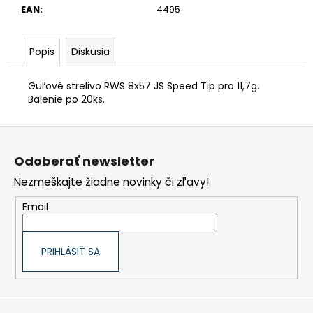
EAN
:
4495
€90,62
Popis
Diskusia
Guľové strelivo RWS 8x57 JS Speed Tip pro 11,7g.
Balenie po 20ks.
Z
á
p
Odoberať newsletter
ä
t
Nezmeškajte žiadne novinky či zľavy!
i
e
Email
PRIHLÁSIŤ SA