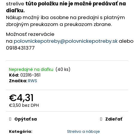
strelive
túto položku nie je možné predávať na
HĽADAŤ
diaľku.
Nákup možný iba osobne na predajni s platným
zbrojným preukazom a preukazom zbrane.
O
Možnosť rezervácie
d
p
na
polovnickepotreby@polovnickepotreby.sk
alebo
o
0918431377
r
ú
č
a
m
e
Nepredajné na diaľku
(40 ks)
Kód:
02316-361
Značka:
RWS
POĽOVNÍCKE
NOHAVICE
IBEX
€4,31
CHAUD
-
€3,50 bez DPH
VERNEY
Jednotková
CARRON
cena:
-
Opýtať sa
Zdieľať
PHPN011
-
Kategória
:
Strelivo a náboje
KAKI