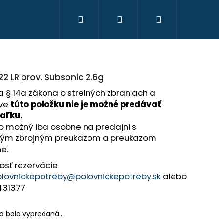
Hľadať
Prihlásenie
Nákupný
košík
22 LR prov. Subsonic 2.6g
 § 14a zákona o strelných zbraniach a
ive
túto položku nie je možné predávať
iaľku.
p možný iba osobne na predajni s
ným zbrojným preukazom a preukazom
e.
osť rezervácie
olovnickepotreby@polovnickepotreby.sk
alebo
431377
HAVICE IBEX CHAUD -
 PHPN011 - KAKI
ka bola vypredaná…