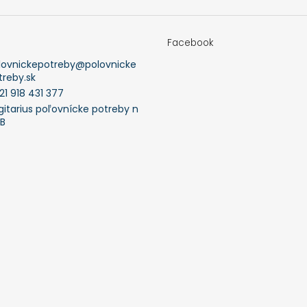
Facebook
lovnickepotreby
@
polovnicke
treby.sk
21 918 431 377
gitarius poľovnícke potreby n
FB