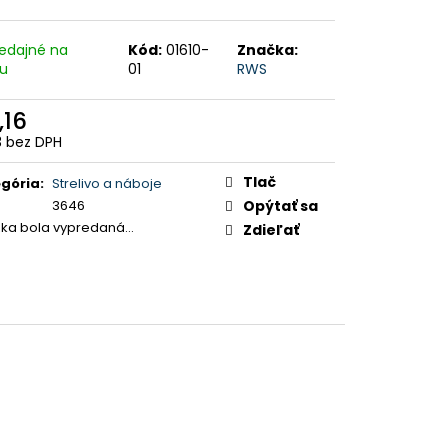
edajné na
Kód:
01610-
Značka:
ku
01
RWS
,16
3 bez DPH
otková
:
Tlač
gória
:
Strelivo a náboje
3646
Opýtať sa
žka bola vypredaná…
Zdieľať