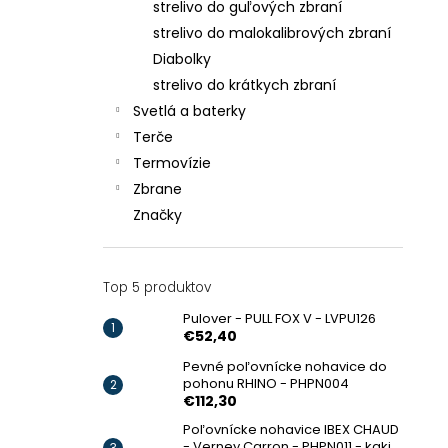
strelivo do guľových zbraní
strelivo do malokalibrových zbraní
Diabolky
strelivo do krátkych zbraní
Svetlá a baterky
Terče
Termovízie
Zbrane
Značky
Top 5 produktov
Pulover - PULL FOX V - LVPU126
€52,40
Pevné poľovnícke nohavice do
pohonu RHINO - PHPN004
€112,30
Poľovnícke nohavice IBEX CHAUD
- Verney Carron - PHPN011 - kaki