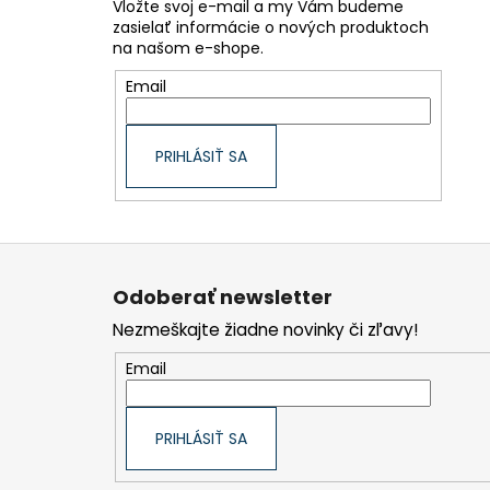
Vložte svoj e-mail a my Vám budeme
zasielať informácie o nových produktoch
na našom e-shope.
Email
PRIHLÁSIŤ SA
Z
á
p
Odoberať newsletter
ä
t
Nezmeškajte žiadne novinky či zľavy!
i
e
Email
PRIHLÁSIŤ SA