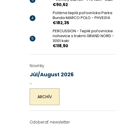
€90,62
Polárna teplá poľovnícka Parka
Bunda MARCO POLO - PHVE014
€182,35
PERCUSSION - Teplé poľovnícke
nohavice s trakmi GRAND NORD -
10101 kaki
€118,90
Novinky
Júl/August 2026
...
ARCHÍV
Odoberať newsletter