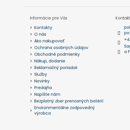
Informácie pre Vás
Kontakt
po
Kontakty
po
O nás
+4
Ako nakupovať
Sa
Ochrana osobných údajov
a 
Obchodné podmienky
Nákup, dodanie
Reklamačný poriadok
Služby
Novinky
Predajňa
Napíšte nám
Bezplatný zber prenosných batérií
Environmentálne zodpovedný
výrobca