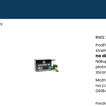
Čo potrebujete nájsť?
6g
RWS 
HĽADAŤ
Podľa
strel
na d
Odporúčame
Náku
plat
zbran
Možn
na
p
0918
PEVNÉ POĽOVNÍCKE NOHAVICE DO
POĽOVNÍCKE NO
POHONU RHINO - PHPN004
VERNEY CARRON -
€112,30
€90,62
Polož