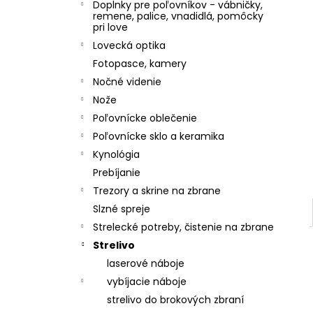
Doplnky pre poľovníkov - vábničky,
remene, palice, vnadidlá, pomôcky
pri love
Lovecká optika
Fotopasce, kamery
Nočné videnie
Nože
Poľovnícke oblečenie
Poľovnícke sklo a keramika
Kynológia
Prebíjanie
Trezory a skrine na zbrane
Slzné spreje
Strelecké potreby, čistenie na zbrane
Strelivo
laserové náboje
vybíjacie náboje
strelivo do brokových zbraní