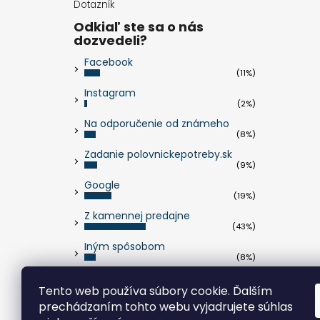
Dotazník
Odkiaľ ste sa o nás
dozvedeli?
Facebook
(11%)
Instagram
(2%)
Na odporučenie od známeho
(8%)
Zadanie polovnickepotreby.sk
(9%)
Google
(19%)
Z kamennej predajne
(43%)
Iným spôsobom
(8%)
Počet hlasov:
263
Tento web používa súbory cookie. Ďalším
prechádzaním tohto webu vyjadrujete súhlas