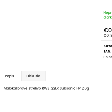
Nepr
diaľ
€0
€0,1
Jedn
cena
Kate
EAN
:
Polo
Popis
Diskusia
Malokalibrové strelivo RWS .22LR Subsonic HP 2,6g