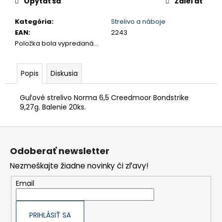
Opýtať sa
Zdieľať
Kategória
:
Strelivo a náboje
EAN
:
2243
Položka bola vypredaná…
Popis
Diskusia
Guľové strelivo Norma 6,5 Creedmoor Bondstrike
9,27g. Balenie 20ks.
Z
á
p
Odoberať newsletter
ä
t
Nezmeškajte žiadne novinky či zľavy!
i
e
Email
PRIHLÁSIŤ SA