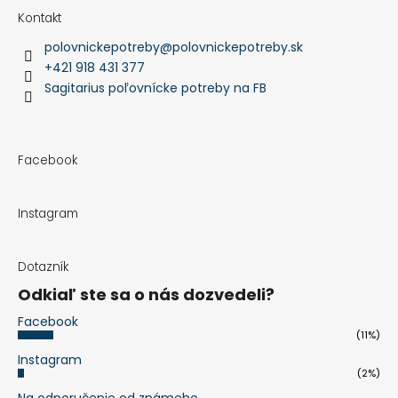
Kontakt
polovnickepotreby
@
polovnickepotreby.sk
+421 918 431 377
Sagitarius poľovnícke potreby na FB
Facebook
Instagram
Dotazník
Odkiaľ ste sa o nás dozvedeli?
Facebook
(11%)
Instagram
(2%)
Na odporučenie od známeho