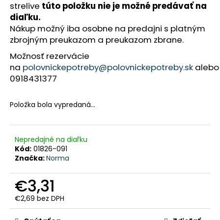
strelive
túto položku nie je možné predávať na
HĽADAŤ
diaľku.
Nákup možný iba osobne na predajni s platným
zbrojným preukazom a preukazom zbrane.
O
Možnosť rezervácie
d
p
na
polovnickepotreby@polovnickepotreby.sk
alebo
o
0918431377
r
ú
č
a
Položka bola vypredaná…
m
e
PULOVER
Nepredajné na diaľku
-
Kód:
01826-091
PULL
Značka:
Norma
FOX
V
-
€3,31
LVPU126
€2,69 bez DPH
€52,40
Jednotková
cena: