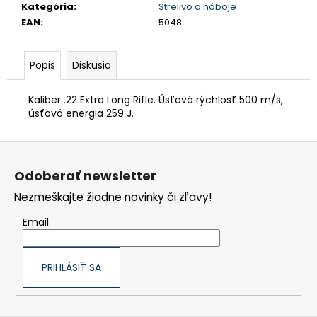
Kategória
:
Strelivo a náboje
KAKI
EAN
:
5048
€118,90
Popis
Diskusia
Kaliber .22 Extra Long Rifle. Úsťová rýchlosť 500 m/s,
úsťová energia 259 J.
Z
á
p
Odoberať newsletter
ä
t
Nezmeškajte žiadne novinky či zľavy!
i
e
Email
PRIHLÁSIŤ SA