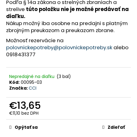
Podľa § 14a zákona o strelných zbraniach a
HĽADAŤ
strelive
túto položku nie je možné predávať na
diaľku.
Nákup možný iba osobne na predajni s platným
zbrojným preukazom a preukazom zbrane.
O
d
Možnosť rezervácie na
p
o
polovnickepotreby@polovnickepotreby.sk
alebo
r
ú
0918431377
č
a
m
e
Nepredajné na diaľku
(3 bal)
Kód:
00095-03
PERCUSSION
Značka:
CCI
-
TEPLÉ
POĽOVNÍCKE
€13,65
NOHAVICE
S
€11,10 bez DPH
TRAKMI
Jednotková
GRAND
cena:
NORD
Opýtať sa
Zdieľať
-
10101