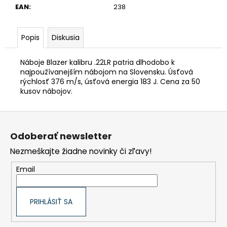
EAN
:
238
KAKI
€118,90
Popis
Diskusia
Náboje Blazer kalibru .22LR patria dlhodobo k
najpoužívanejším nábojom na Slovensku. Úsťová
rýchlosť 376 m/s, úsťová energia 183 J. Cena za 50
kusov nábojov.
Z
á
p
Odoberať newsletter
ä
t
Nezmeškajte žiadne novinky či zľavy!
i
e
Email
PRIHLÁSIŤ SA