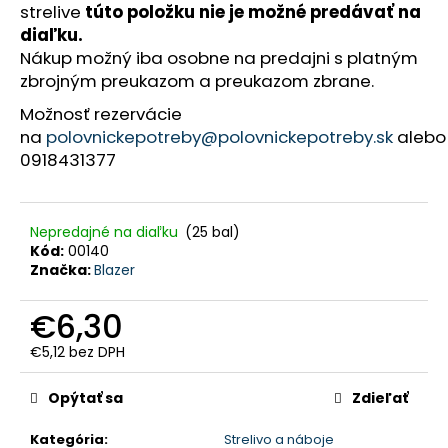
strelive
túto položku nie je možné predávať na
HĽADAŤ
diaľku.
Nákup možný iba osobne na predajni s platným
zbrojným preukazom a preukazom zbrane.
O
Možnosť rezervácie
d
p
na
polovnickepotreby@polovnickepotreby.sk
alebo
o
0918431377
r
ú
č
a
m
e
Nepredajné na diaľku
(25 bal)
Kód:
00140
Značka:
Blazer
PERCUSSION
-
TEPLÉ
€6,30
POĽOVNÍCKE
NOHAVICE
€5,12 bez DPH
S
Jednotková
TRAKMI
cena:
GRAND
Opýtať sa
Zdieľať
NORD
-
Kategória
:
Strelivo a náboje
10101