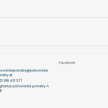
Facebook
lovnickepotreby
@
polovnicke
treby.sk
21 918 431 377
gitarius poľovnícke potreby n
FB