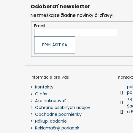
p
Odoberať newsletter
ä
t
Nezmeškajte žiadne novinky či zľavy!
i
e
Email
PRIHLÁSIŤ SA
Informácie pre Vás
Kontakt
po
Kontakty
po
O nás
+4
Ako nakupovať
Sa
Ochrana osobných údajov
a 
Obchodné podmienky
Nákup, dodanie
Reklamačný poriadok