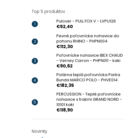
Top 5 produktov
Pulover - PULL FOX V - LVPU126
€52,40
Pevné poľovnícke nohavice do
pohonu RHINO - PHPN004
€112,30
Poľovnícke nohavice IBEX CHAUD
- Verney Carron - PHPN011 - kaki
€90,62
Polárna teplá poľovnícka Parka
Bunda MARCO POLO - PHVE014
€182,35
PERCUSSION - Teplé poľovnícke
nohavice s trakmi GRAND NORD -
10101 kaki
€118,90
Novinky