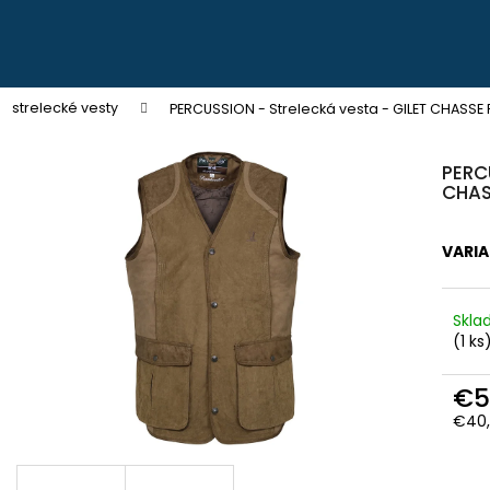
Čo potrebujete nájsť?
strelecké vesty
PERCUSSION - Strelecká vesta - GILET CHASSE 
VÝPREDAJ ZÁSOB
PERCU
HĽADAŤ
CHAS
ZĽAVA
VARI
Odporúčame
Skl
(1 ks
€5
€40,
PEVNÉ POĽOVNÍCKE NOHAVICE DO
POĽOVNÍCKE NO
POHONU RHINO - PHPN004
VERNEY CARRON -
Jedn
cena
€112,30
€90,62