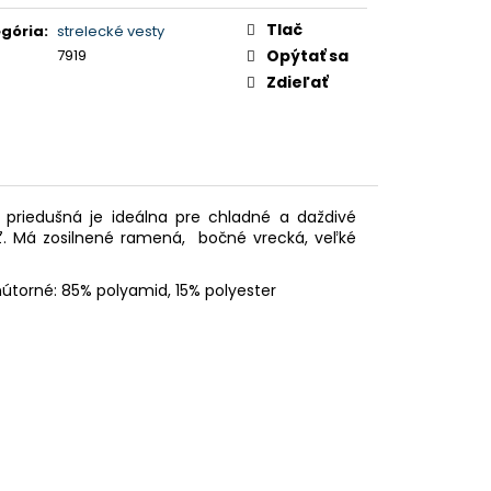
Tlač
gória
:
strelecké vesty
7919
Opýtať sa
Zdieľať
priedušná je ideálna pre chladné a daždivé
ť. Má zosilnené ramená, bočné vrecká, veľké
 Vnútorné: 85% polyamid, 15% polyester