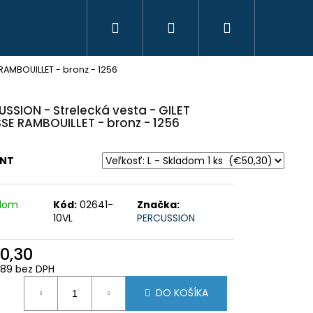
Hľadať
Prihlásenie
Nákupný
RAMBOUILLET - bronz - 1256
košík
SSION - Strelecká vesta - GILET
SE RAMBOUILLET - bronz - 1256
ANT
adom
Kód:
02641-
Značka:
)
10VL
PERCUSSION
0,30
89 bez DPH
HAVICE IBEX CHAUD -
 PHPN011 - KAKI
otková
DO KOŠÍKA
: