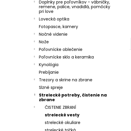
Doplnky pre poľovníkov - vábničky,
remene, palice, vnadidlá, pomôcky
pri love
Lovecká optika
Fotopasce, kamery
Nočné videnie
Nože
Poľovnícke oblečenie
Poľovnícke sklo a keramika
Kynológia
Prebíjanie
Trezory a skrine na zbrane
Slzné spreje
Strelecké potreby, čistenie na
zbrane
ČISTENIE ZBRANÍ
strelecké vesty
strelecké okuliare
strelecké tričká