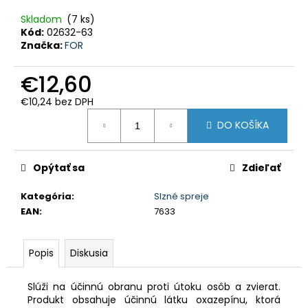
HĽADAŤ
Skladom
(7 ks)
Kód:
02632-63
Značka:
FOR
O
€12,60
d
p
o
€10,24 bez DPH
r
Jednotková
ú
DO KOŠÍKA
cena:
č
a
m
e
Opýtať sa
Zdieľať
PERCUSSION
Kategória
:
Slzné spreje
-
EAN
:
7633
TEPLÉ
POĽOVNÍCKE
NOHAVICE
S
Popis
Diskusia
TRAKMI
GRAND
NORD
Slúži na účinnú obranu proti útoku osôb a zvierat.
-
Produkt obsahuje účinnú látku oxazepínu, ktorá
10101