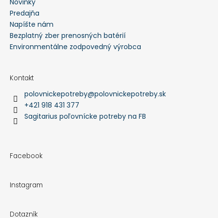
Novinky
Predajňa
Napíšte nám
Bezplatný zber prenosných batérií
Environmentálne zodpovedný výrobca
Kontakt
polovnickepotreby
@
polovnickepotreby.sk
+421 918 431 377
Sagitarius poľovnícke potreby na FB
Facebook
Instagram
Dotazník