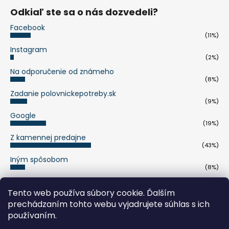
Odkiaľ ste sa o nás dozvedeli?
Facebook
(11%)
Instagram
(2%)
Na odporučenie od známeho
(8%)
Zadanie polovnickepotreby.sk
(9%)
Google
(19%)
Z kamennej predajne
(43%)
Iným spôsobom
(8%)
Počet hlasov:
263
Tento web používa súbory cookie. Ďalším
prechádzaním tohto webu vyjadrujete súhlas s ich
pumaknife.de
používaním.