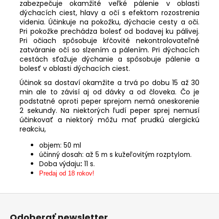
zabezpečuje okamžité veľké pálenie v oblasti
KAKI
dýchacích ciest, hlavy a očí s efektom rozostrenia
€118,90
videnia. Účinkuje na pokožku, dýchacie cesty a oči.
Pri pokožke prechádza bolesť od bodavej ku pálivej.
Pri očiach spôsobuje kŕčovité nekontrolovateľné
zatváranie očí so slzením a pálením. Pri dýchacích
cestách sťažuje dýchanie a spôsobuje pálenie a
bolesť v oblasti dýchacích ciest.
Účinok sa dostaví okamžite a trvá po dobu 15 až 30
min ale to závisí aj od dávky a od človeka. Čo je
podstatné oproti peper sprejom nemá oneskorenie
2 sekundy. Na niektorých ľudí peper sprej nemusí
účinkovať a niektorý môžu mať prudkú alergickú
reakciu,
objem:
50 ml
účinný dosah: až 5 m s kužeľovitým rozptylom.
Doba výdaju
:
11 s.
Predaj od 18 rokov!
Z
á
p
Odoberať newsletter