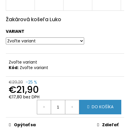
HĽADAŤ
Žakárová košeľa Luko
O
VARIANT
d
p
o
r
ú
č
a
Zvoľte variant
m
e
Kód:
Zvoľte variant
POĽOVNÍCKE
€29,20
–25 %
NOHAVICE
€21,90
IBEX
CHAUD
€17,80 bez DPH
-
Jednotková
VERNEY
DO KOŠÍKA
cena:
CARRON
-
PHPN011
-
Opýtať sa
Zdieľať
KAKI