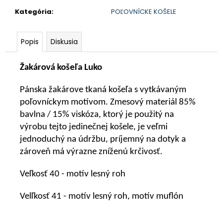
Kategória
:
POĽOVNÍCKE KOŠELE
€90,62
Popis
Diskusia
Žakárová košeľa Luko
Pánska žakárove tkaná košeľa s vytkávaným
poľovníckym motívom. Zmesový materiál 85%
bavlna / 15% viskóza, ktorý je použitý na
výrobu tejto jedinečnej košele, je veľmi
jednoduchý na údržbu, príjemný na dotyk a
zároveň má výrazne zníženú krčivosť.
Veľkosť 40 - motív lesný roh
Velľkosť 41 - motív lesný roh, motív muflón