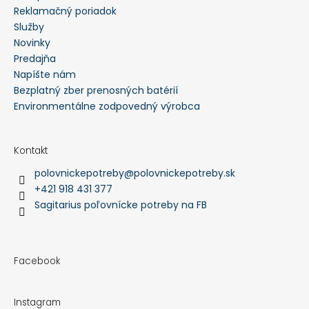
Reklamačný poriadok
Služby
Novinky
Predajňa
Napíšte nám
Bezplatný zber prenosných batérií
Environmentálne zodpovedný výrobca
Kontakt
polovnickepotreby
@
polovnickepotreby.sk
+421 918 431 377
Sagitarius poľovnícke potreby na FB
Facebook
Instagram