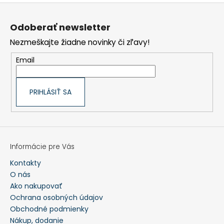
Z
á
p
Odoberať newsletter
ä
t
Nezmeškajte žiadne novinky či zľavy!
i
e
Email
PRIHLÁSIŤ SA
Informácie pre Vás
Kontakty
O nás
Ako nakupovať
Ochrana osobných údajov
Obchodné podmienky
Nákup, dodanie