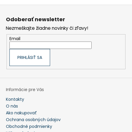
Z
á
p
Odoberať newsletter
ä
t
Nezmeškajte žiadne novinky či zľavy!
i
e
Email
PRIHLÁSIŤ SA
Informácie pre Vás
Kontakty
O nás
Ako nakupovať
Ochrana osobných údajov
Obchodné podmienky