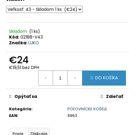
HĽADAŤ
Skladom
(1 ks)
O
d
Kód:
02188-V43
p
Značka:
LUKO
o
r
ú
€24
č
a
m
€19,51 bez DPH
e
Jednotková
DO KOŠÍKA
cena:
PERCUSSION
-
TEPLÉ
Opýtať sa
Zdieľať
POĽOVNÍCKE
NOHAVICE
S
Kategória
:
POĽOVNÍCKE KOŠELE
TRAKMI
EAN
:
6963
GRAND
NORD
-
Popis
Diskusia
10101