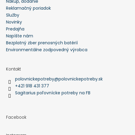
Nákup, dodanie
Reklamačný poriadok
Služby
Novinky
Predajňa
Napíšte nám
Bezplatný zber prenosných batérií
Environmentálne zodpovedný výrobca
Kontakt
polovnickepotreby
@
polovnickepotreby.sk
+421 918 431 377
Sagitarius poľovnícke potreby na FB
Facebook