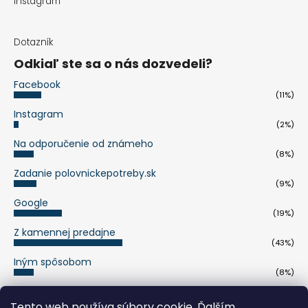
Instagram
Dotazník
Odkiaľ ste sa o nás dozvedeli?
Facebook
(11%)
Instagram
(2%)
Na odporučenie od známeho
(8%)
Zadanie polovnickepotreby.sk
(9%)
Google
(19%)
Z kamennej predajne
(43%)
Iným spôsobom
(8%)
Počet hlasov:
263
Tento web používa súbory cookie. Ďalším