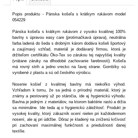
KAKI
€118,90
Popis produktu - Pánska košeľa s krátkym rukávom model
054229
Pánska košeľa s krátkym rukávom z vysoko kvalitnej 100%
bavlny s úpravou easy care (protimačkavá úprava), neutrálna
farba ladená do šeda s drobným károm dodáva košeli športový
a zaujímavý vzhľad, materiál je dodávaný firmou, ktorá je
držiteľom certifikátu Öko-Tex so zárukou tej najvyššej kvality
(vrátane záruky na dlhodobé zachovanie farebnosti). Košeľa
má rovný strih a jedno vrecko na ľavej strane. Gombíky sú
vyrobené z plastu a sú od českého výrobcu.
Nosenie košieľ z kvalitnej bavlny má niekoľko výhod.
Vzhľadom k tomu, že sa jedná o prírodný materiál, ktorý je
známy a pestovaný už po stáročia, ide aj hygienickú výhodu.
Bavlna je jedným z materiálov, na ktorom baktérie rastú a držia
sa minimálne. Ide teda aj o hygienickú záležitosť. Produkt je
vysokej kvality, ktorý zákazník ocení nielen pri každodennom
nosení, ale aj pri údržbe. Dôraz je kladený na zníženú krčivosť
pri zachovaní maximálnej funkčnosti a priedušnosti danej
textílie.