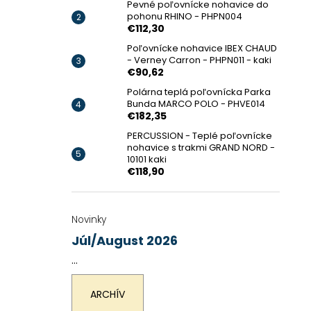
Pevné poľovnícke nohavice do
pohonu RHINO - PHPN004
€112,30
Poľovnícke nohavice IBEX CHAUD
- Verney Carron - PHPN011 - kaki
€90,62
Polárna teplá poľovnícka Parka
Bunda MARCO POLO - PHVE014
€182,35
PERCUSSION - Teplé poľovnícke
nohavice s trakmi GRAND NORD -
10101 kaki
€118,90
Novinky
Júl/August 2026
...
ARCHÍV