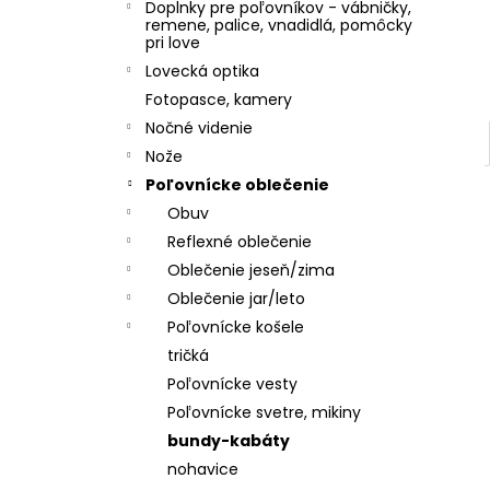
Doplnky pre poľovníkov - vábničky,
remene, palice, vnadidlá, pomôcky
pri love
Lovecká optika
Fotopasce, kamery
Nočné videnie
Nože
Poľovnícke oblečenie
Obuv
Reflexné oblečenie
Oblečenie jeseň/zima
Oblečenie jar/leto
Poľovnícke košele
tričká
Poľovnícke vesty
Poľovnícke svetre, mikiny
bundy-kabáty
nohavice