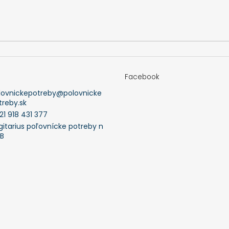
Facebook
lovnickepotreby
@
polovnicke
treby.sk
21 918 431 377
gitarius poľovnícke potreby n
FB