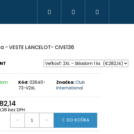
Hľadať
Prihlásenie
Nákupný
košík
a - VESTE LANCELOT- CIVE136
ANT
adom
Kód:
02640-
Značka:
Club
)
73-V2XL
International
82,14
,38 bez DPH
otková
HAVICE IBEX CHAUD -
DO KOŠÍKA
 PHPN011 - KAKI
: