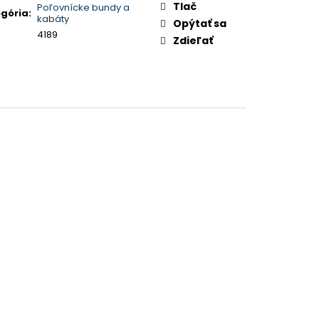
Tlač
Poľovnícke bundy a
gória
:
kabáty
Opýtať sa
4189
Zdieľať