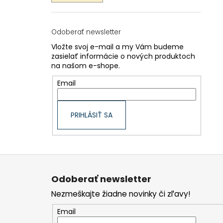
Odoberať newsletter
Vložte svoj e-mail a my Vám budeme
zasielať informácie o nových produktoch
na našom e-shope.
Email
PRIHLÁSIŤ SA
Z
á
p
Odoberať newsletter
ä
t
Nezmeškajte žiadne novinky či zľavy!
i
e
Email