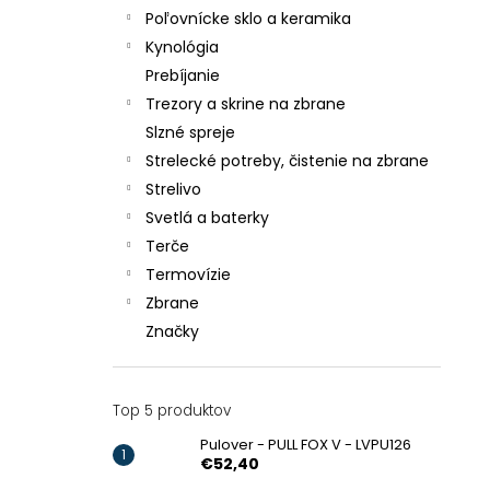
Poľovnícke sklo a keramika
Kynológia
Prebíjanie
Trezory a skrine na zbrane
Slzné spreje
Strelecké potreby, čistenie na zbrane
Strelivo
Svetlá a baterky
Terče
Termovízie
Zbrane
Značky
Top 5 produktov
Pulover - PULL FOX V - LVPU126
€52,40