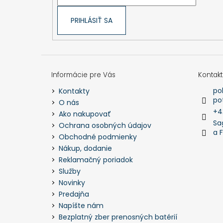
PRIHLÁSIŤ SA
Informácie pre Vás
Kontakt
po
Kontakty
po
O nás
+4
Ako nakupovať
Sa
Ochrana osobných údajov
a 
Obchodné podmienky
Nákup, dodanie
Reklamačný poriadok
Služby
Novinky
Predajňa
Napíšte nám
Bezplatný zber prenosných batérií