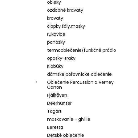
obleky
ozdobné kravaty
kravaty
čiapky,šály,masky
rukavice
ponožky
termooblečenie/funkčné prádlo
opasky-traky
Klobúky
dámske poľovnícke oblečenie
Oblečenie Percussion a Verney
Carron
Fjällräven
Deerhunter
Tagart
maskovanie - ghillie
Beretta
Detské oblečenie