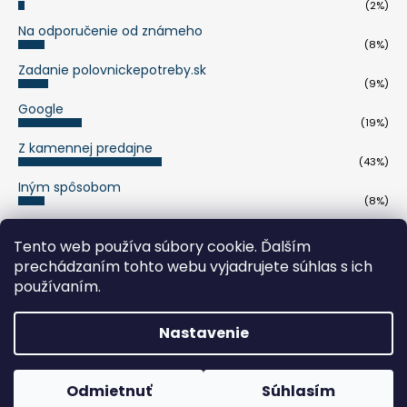
(2%)
Na odporučenie od známeho
(8%)
Zadanie polovnickepotreby.sk
(9%)
Google
(19%)
Z kamennej predajne
(43%)
Iným spôsobom
(8%)
Počet hlasov:
263
Tento web používa súbory cookie. Ďalším
prechádzaním tohto webu vyjadrujete súhlas s ich
pumaknife.de
používaním.
Nastavenie
Vytvoril Shoptet
Copyright 2026
polovnickepotreby.sk
. Všetky práva
Odmietnuť
Súhlasím
vyhradené.
Upraviť nastavenie cookies