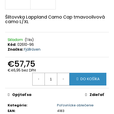
HĽADAŤ
Šiltovvka Lappland Camo Cap tmavoolivová
camo L/XL
O
d
p
o
Skladom
(1 ks)
r
ú
Kód:
02610-96
č
Značka:
Fjällräven
a
m
e
€57,75
€46,95 bez DPH
POĽOVNÍCKE
NOHAVICE
Jednotková
DO KOŠÍKA
IBEX
cena:
CHAUD
-
VERNEY
Opýtať sa
Zdieľať
CARRON
-
PHPN011
Kategória
:
Poľovnícke oblečenie
-
EAN
:
4183
KAKI