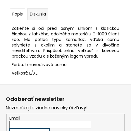
€90,62
Popis
Diskusia
Zatieňte si oči pred jasným slnkom s klasickou
čiapkou z ľahkého, odolného materiálu G-1000 Silent
Eco. Má potlač typu kamufláž, vďaka čomu
splyniete s okolím a stanete sa v divočine
neviditeľným. Prispôsobiteľná veľkosť s kovovou
prackou vzadu a s koženým logom vpredu.
Farba: tmavoolivová camo
Veľkosť: L/XL
Z
á
p
Odoberať newsletter
ä
t
Nezmeškajte žiadne novinky či zľavy!
i
e
Email