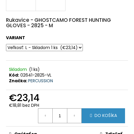
HĽADAŤ
Rukavice - GHOSTCAMO FOREST HUNTING
GLOVES - 2825 - M
O
d
VARIANT
p
o
r
ú
č
a
m
e
Skladom
(1 ks)
Kód:
02641-2825-VL
Značka:
PERCUSSION
POLÁRNA
TEPLÁ
POĽOVNÍCKA
€23,14
PARKA
BUNDA
€18,81 bez DPH
MARCO
Jednotková
POLO
DO KOŠÍKA
cena:
-
PHVE014
€182,35
Opýtať sa
Zdieľať