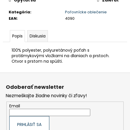
Kategória
:
Poľovnícke oblečenie
EAN
:
4090
Popis
Diskusia
100% polyester, polyuretánový poťah s
protišmykovými vložkami na dlaniach a prstoch.
Otvor s prstom na spúšti.
Z
á
p
Odoberať newsletter
ä
t
Nezmeškajte žiadne novinky či zľavy!
i
e
Email
PRIHLÁSIŤ SA