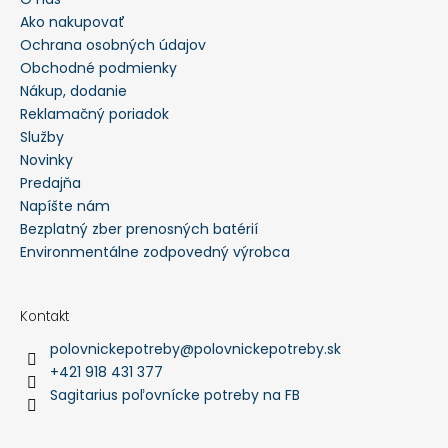
Ako nakupovať
Ochrana osobných údajov
Obchodné podmienky
Nákup, dodanie
Reklamačný poriadok
Služby
Novinky
Predajňa
Napíšte nám
Bezplatný zber prenosných batérií
Environmentálne zodpovedný výrobca
Kontakt
polovnickepotreby
@
polovnickepotreby.sk
+421 918 431 377
Sagitarius poľovnícke potreby na FB