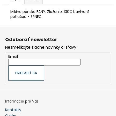
€90,62
Mikina pánska FANY. Zloženie: 100% bavlna. S
potlačou - SRNEC.
Z
á
p
Odoberať newsletter
ä
t
Nezmeškajte žiadne novinky či zľavy!
i
e
Email
PRIHLÁSIŤ SA
Informácie pre Vás
Kontakty
O nás