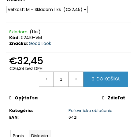
HĽADAŤ
Skladom
(1 ks)
O
d
Kód:
02410-VM
p
Značka:
Good Look
o
r
ú
€32,45
č
a
m
€26,38 bez DPH
e
Jednotková
DO KOŠÍKA
cena:
POĽOVNÍCKE
NOHAVICE
IBEX
Opýtať sa
Zdieľať
CHAUD
-
VERNEY
Kategória
:
Poľovnícke oblečenie
CARRON
EAN
:
6421
-
PHPN011
-
Popis
Diskusia
KAKI