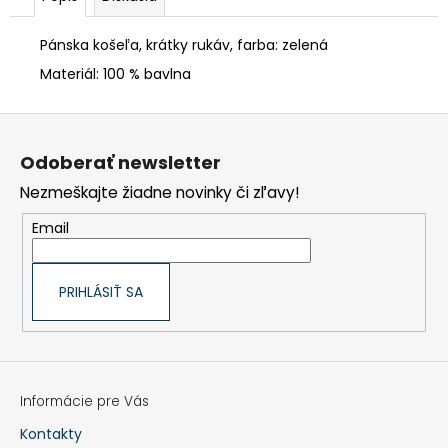
KAKI
€118,90
Pánska košeľa, krátky rukáv, farba: zelená
Materiál: 100 % bavlna
Z
á
p
Odoberať newsletter
ä
t
Nezmeškajte žiadne novinky či zľavy!
i
e
Email
PRIHLÁSIŤ SA
Informácie pre Vás
Kontakty