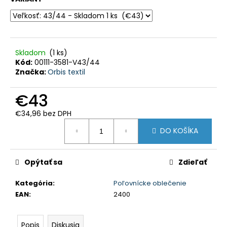
HĽADAŤ
Skladom
(1 ks)
O
d
Kód:
00111-3581-V43/44
p
Značka:
Orbis textil
o
r
ú
€43
č
a
m
€34,96 bez DPH
e
Jednotková
DO KOŠÍKA
cena:
PERCUSSION
-
TEPLÉ
Opýtať sa
Zdieľať
POĽOVNÍCKE
NOHAVICE
S
Kategória
:
Poľovnícke oblečenie
TRAKMI
EAN
:
2400
GRAND
NORD
-
Popis
Diskusia
10101