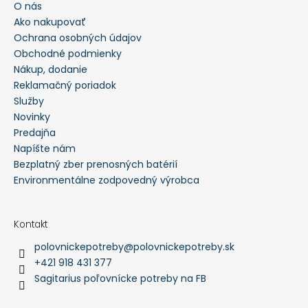
O nás
Ako nakupovať
Ochrana osobných údajov
Obchodné podmienky
Nákup, dodanie
Reklamačný poriadok
Služby
Novinky
Predajňa
Napíšte nám
Bezplatný zber prenosných batérií
Environmentálne zodpovedný výrobca
Kontakt
polovnickepotreby
@
polovnickepotreby.sk
+421 918 431 377
Sagitarius poľovnícke potreby na FB