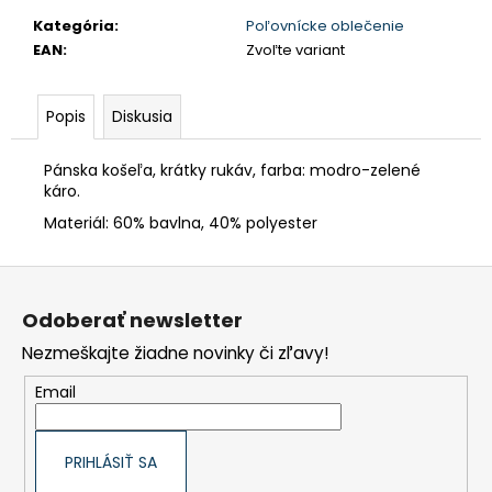
Kategória
:
Poľovnícke oblečenie
€90,62
EAN
:
Zvoľte variant
Popis
Diskusia
Pánska košeľa, krátky rukáv, farba: modro-zelené
káro.
Materiál: 60% bavlna, 40% polyester
Z
á
p
Odoberať newsletter
ä
t
Nezmeškajte žiadne novinky či zľavy!
i
e
Email
PRIHLÁSIŤ SA