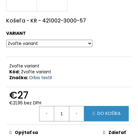
HĽADAŤ
Košeľa - KR - 421002-3000-57
O
VARIANT
d
p
o
r
ú
č
a
Zvoľte variant
m
e
Kód:
Zvoľte variant
Značka:
Orbis textil
POĽOVNÍCKE
NOHAVICE
€27
IBEX
CHAUD
€21,95 bez DPH
-
Jednotková
VERNEY
DO KOŠÍKA
cena:
CARRON
-
PHPN011
-
Opýtať sa
Zdieľať
KAKI