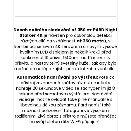
Dosah nočního sledování až 350 m:
PARD Night
Stalker 4K
je navržen pro dokonalou detekci
různých cílů na vzdálenost
až 350 metrů
, v
kombinaci se svým 4K senzorem a novým vysoce
kvalitním LCD displejem je několik kroků před
konkurencí. IR přísvit 940nm má tři intenzity
přísvitu a nastavitelný světelný kužel, tak aby bylo
možné co nejlépe zajistit perfektní zobrazení cíle.
Automatické nahrávání po výstřelu:
Poté co
přístroj zaznamená zpětný ráz automaticky
nahraje 20 sekundové video se zachycením již 8
sekund před samotným výstřelem. Nahrávání
videa je možné ovládat také plně manuálně s
libovolnou délkou záznamu. Pard nabízí také
možnost pořizování fotografií ve vysokém
rozlišením. Živý obraz z přístroje můžete přenášet
na svůj telefon díky Wi-Fi připojení.