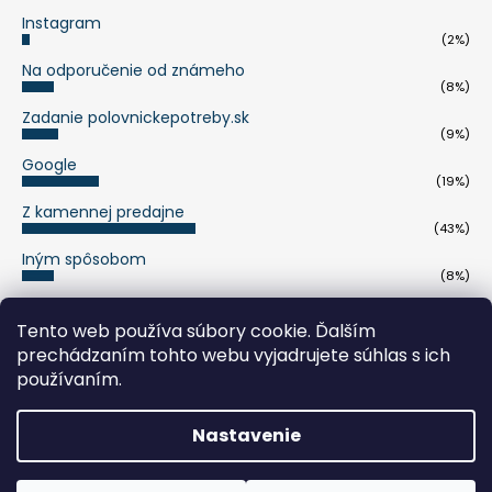
Instagram
(2%)
Na odporučenie od známeho
(8%)
Zadanie polovnickepotreby.sk
(9%)
Google
(19%)
Z kamennej predajne
(43%)
Iným spôsobom
(8%)
Počet hlasov:
263
Tento web používa súbory cookie. Ďalším
prechádzaním tohto webu vyjadrujete súhlas s ich
pumaknife.de
používaním.
Nastavenie
Vytvoril Shoptet
Copyright 2026
polovnickepotreby.sk
. Všetky práva