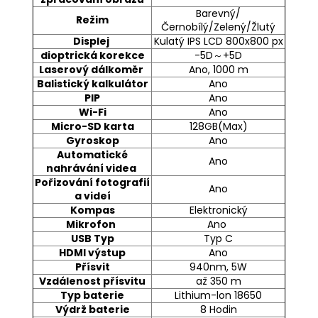
Barevný/
Režim
Černobílý/Zelený/Žlutý
Displej
Kulatý IPS LCD 800x800 px
dioptrická korekce
-5D～+5D
Laserový dálkoměr
Ano, 1000 m
Balistický kalkulátor
Ano
PIP
Ano
Wi-Fi
Ano
Micro-SD karta
128GB(Max)
Gyroskop
Ano
Automatické
Ano
nahrávání videa
Pořizování fotografií
Ano
a videí
Kompas
Elektronický
Mikrofon
Ano
USB Typ
Typ C
HDMI výstup
Ano
Přísvit
940nm, 5W
Vzdálenost přísvitu
až 350 m
Typ baterie
Lithium-lon 18650
Výdrž baterie
8 Hodin