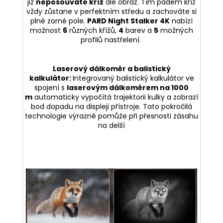
již
neposouváte kříž
ale obraz. Tím pádem kříž
vždy zůstane v perfektním středu a zachováte si
plné zorné pole.
PARD Night Stalker 4K
nabízí
možnost
6
různých křížů,
4
barev a
5
možných
profilů nastřelení.
Laserový dálkoměr a balistický
kalkulátor:
Integrovaný balistický kalkulátor ve
spojení s
laserovým dálkoměrem na 1000
m
automaticky vypočítá trajektorii kulky a zobrazí
bod dopadu na displeji přístroje. Tato pokročilá
technologie výrazně pomůže při přesnosti zásahu
na delší
vzdálenosti.