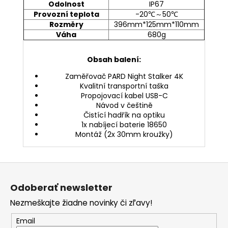
Odolnost
IP67
Provozní teplota
-20℃～50℃
Rozměry
396mm*125mm*110mm
Váha
680g
Obsah balení:
Zaměřovač PARD Night Stalker 4K
Kvalitní transportní taška
Propojovací kabel USB-C
Návod v češtině
Čistící hadřík na optiku
1x nabíjecí baterie 18650
Montáž (2x 30mm kroužky)
Z
á
p
Odoberať newsletter
ä
t
Nezmeškajte žiadne novinky či zľavy!
i
e
Email