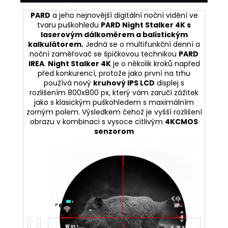
PARD
a jeho nejnovější digitální noční v
idění ve
tv
aru puškohledu
PARD Night Stalker 4K s
laserovým dálkoměrem a balistickým
kalkulátorem.
Jedná se o multifunkční denní a
noční zaměřovač se špičkovou technikou
PARD
IREA
.
Night Stalker 4K
je o několik kroků napřed
před konkurencí, protože jako první na trhu
používá nový
kruhový IPS LCD
displej s
rozlišením 800x800 px, který vám zaručí zážitek
jako s klasickým puškohledem s maximálním
zorným polem. Výsledkem čehož je vyšší rozlišení
obrazu v kombinaci s vysoce citlivým
4KCMOS
senzorom
rem s rozlišením 3840*2160px
.