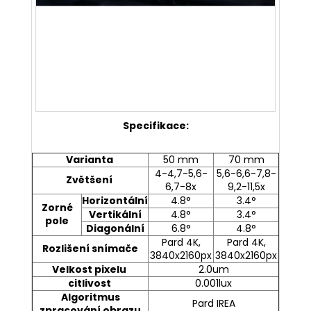
Specifikace:
Varianta
50 mm
70 mm
4-4,7-5,6-
5,6-6,6-7,8-
Zvětšení
6,7-8x
9,2-11,5x
Horizontální
4.8°
3.4°
Zorné
Vertikální
4.8°
3.4°
pole
Diagonální
6.8°
4.8°
Pard 4K,
Pard 4K,
Rozlišení snímače
3840x2160px
3840x2160px
Velkost pixelu
2.0um
citlivost
0.001lux
Algoritmus
Pard IREA
zpracování obrazu