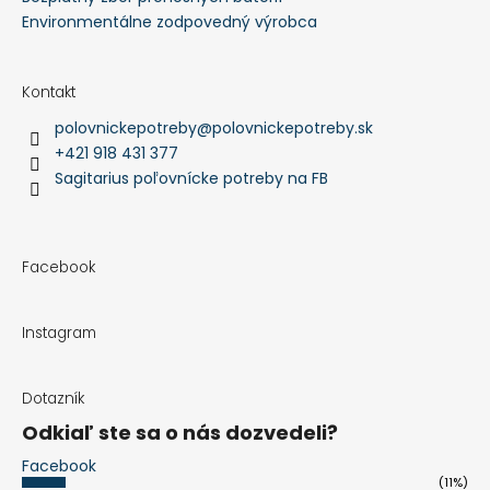
Environmentálne zodpovedný výrobca
Kontakt
polovnickepotreby
@
polovnickepotreby.sk
+421 918 431 377
Sagitarius poľovnícke potreby na FB
Facebook
Instagram
Dotazník
Odkiaľ ste sa o nás dozvedeli?
Facebook
(11%)