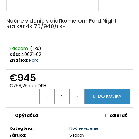
HĽADAŤ
Nočne videnie s diaľkomerom Pard Night
Stalker 4K 70/940/LRF
O
d
p
o
Skladom
(1 ks)
r
ú
Kód:
40021-02
č
Značka:
Pard
a
m
e
€945
€768,29 bez DPH
PEVNÉ
POĽOVNÍCKE
Jednotková
DO KOŠÍKA
NOHAVICE
cena:
DO
POHONU
RHINO
Opýtať sa
Zdieľať
-
PHPN004
Kategória
:
Nočné videnie
€112,30
Záruka
:
5 rokov