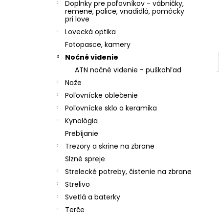
Doplnky pre poľovníkov - vábničky,
remene, palice, vnadidlá, pomôcky
pri love
Lovecká optika
Fotopasce, kamery
Nočné videnie
ATN nočné videnie - puškohľad
Nože
Poľovnícke oblečenie
Poľovnícke sklo a keramika
Kynológia
Prebíjanie
Trezory a skrine na zbrane
Slzné spreje
Strelecké potreby, čistenie na zbrane
Strelivo
Svetlá a baterky
Terče