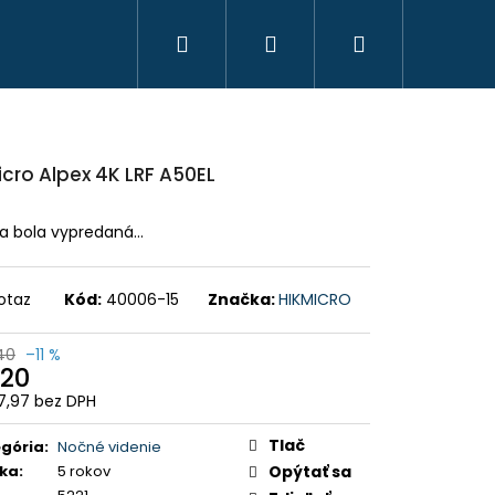
Hľadať
Prihlásenie
Nákupný
košík
icro Alpex 4K LRF A50EL
ka bola vypredaná…
otaz
Kód:
40006-15
Značka:
HIKMICRO
40
–11 %
20
,97 bez DPH
otková
HAVICE IBEX CHAUD -
:
 PHPN011 - KAKI
Tlač
gória
:
Nočné videnie
ka
:
5 rokov
Opýtať sa