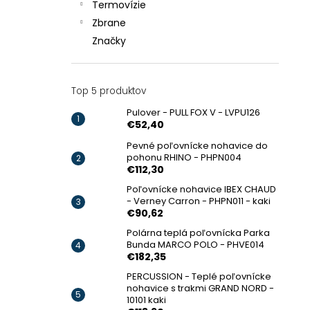
Termovízie
Zbrane
Značky
Top 5 produktov
Pulover - PULL FOX V - LVPU126
€52,40
Pevné poľovnícke nohavice do
pohonu RHINO - PHPN004
€112,30
Poľovnícke nohavice IBEX CHAUD
- Verney Carron - PHPN011 - kaki
€90,62
Polárna teplá poľovnícka Parka
Bunda MARCO POLO - PHVE014
€182,35
PERCUSSION - Teplé poľovnícke
nohavice s trakmi GRAND NORD -
10101 kaki