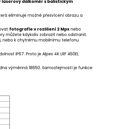
ý
laserový dálkoměr s balistickým
která eliminuje možné přesvícení obrazu a
zovat
fotografie v rozlišení 2 Mpx
nebo
y můžete kdykoliv zobrazit nebo odstranit.
ači, nebo k chytrému mobilnímu telefonu
olnost IP67. Proto je Alpex 4K LRF A50EL
jedna výměnná 18650. Samozřejmostí je funkce