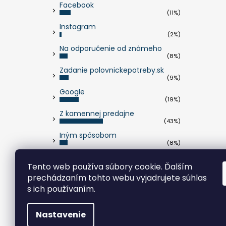
Facebook
(11%)
Instagram
(2%)
Na odporučenie od známeho
(8%)
Zadanie polovnickepotreby.sk
(9%)
Google
(19%)
Z kamennej predajne
(43%)
Iným spôsobom
(8%)
Počet hlasov:
263
Tento web používa súbory cookie. Ďalším
prechádzaním tohto webu vyjadrujete súhlas
s ich používaním.
Nastavenie
Copyright 2026
polovnickepotreby.sk
. Všetky