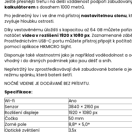
Ještě přesnější trefu i na delší vzdálenost podpoří zabudovan
kalkulátorem
s dosahem 1000 metrů.
Pro jedinečný lov i ve dne má přístroj
nastavitelnou clonu
, 
zvyšuje hloubku ostrosti.
Díky vestavěnému úložišti s kapacitou až 64 GB můžete poři
natáčet
videa v rozlišení 1920 x 1080 px
. Zaznamenané záběr
Prostřednictvím USB-C portu můžete přístroj připojit k počít
pomocí aplikace HIKMICRO Sight.
Disponuje také vlastnostmi jako je například voděodolnost a od
vhodný i do drsných podmínek jako jsou déšť a sníh.
Nepřetržitý lov zprostředkovávají dvě zabudované baterie a 
režimu spánku, která baterii šetří.
NOČNÉ VIDENIE JE DODÁVANÉ BEZ PRÍSVITU.
Specifikace:
Wi-fi
Ano
Senzor
3840 × 2160 px
Rozlišení displeje
1920 × 1080 px
Čočka
50 mm
Zorné pole
8,8° × 5,0°
Optické zvětšení
3,5x