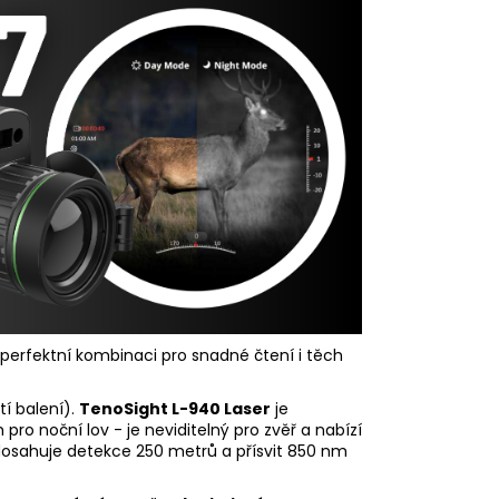
í perfektní kombinaci pro snadné čtení i těch
í balení).
TenoSight L-940 Laser
je
ro noční lov - je neviditelný pro zvěř a nabízí
 dosahuje detekce 250 metrů a přísvit 850 nm