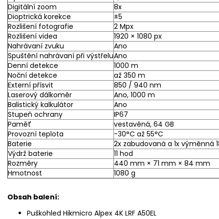
Digitální zoom
8x
Dioptrická korekce
±5
Rozlišení fotografie
2 Mpx
Rozlišení videa
1920 × 1080 px
Nahrávaní zvuku
Ano
Spuštění nahrávaní při výstřelu
Ano
Denní detekce
1000 m
Noční detekce
až 350 m
Externí přísvit
850 / 940 nm
Laserový dálkoměr
Ano, 1000 m
Balistický kalkulátor
Ano
Stupeň ochrany
IP67
Paměť
vestavěná, 64 GB
Provozní teplota
-30°C až 55°C
Baterie
2x zabudovaná a 1x výměnná 
Výdrž baterie
11 hod
Rozměry
440 mm × 71 mm × 84 mm
Hmotnost
1080 g
Obsah balení:
Puškohled Hikmicro Alpex 4K LRF A50EL