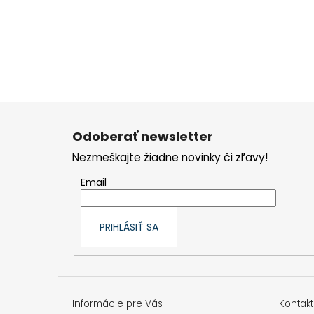
Z
á
p
Odoberať newsletter
ä
t
Nezmeškajte žiadne novinky či zľavy!
i
e
Email
PRIHLÁSIŤ SA
Informácie pre Vás
Kontakt