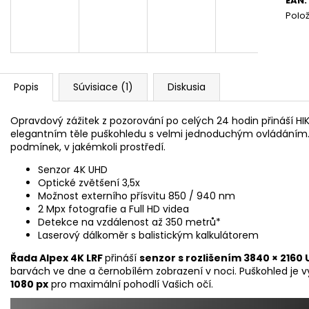
EAN
:
Polo
Popis
Súvisiace (1)
Diskusia
Opravdový zážitek z pozorování po celých 24 hodin přináší HI
elegantním těle puškohledu s velmi jednoduchým ovládáním. Pr
podmínek, v jakémkoli prostředí.
Senzor 4K UHD
Optické zvětšení 3,5x
Možnost externího přísvitu 850 / 940 nm
2 Mpx fotografie a Full HD videa
Detekce na vzdálenost až 350 metrů*
Laserový dálkoměr s balistickým kalkulátorem
Řada Alpex 4K LRF
přináší
senzor s rozlišením 3840 × 2160
barvách ve dne a černobílém zobrazení v noci. Puškohled je 
1080 px
pro maximální pohodlí Vašich očí.