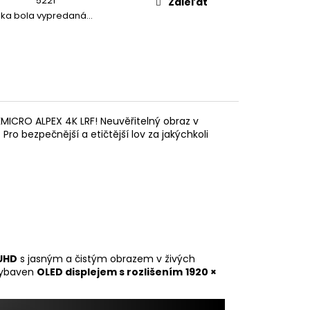
5221
Zdieľať
žka bola vypredaná…
KMICRO ALPEX 4K LRF! Neuvěřitelný obraz v
o bezpečnější a etičtější lov za jakýchkoli
 UHD
s jasným a čistým obrazem v živých
vybaven
OLED displejem s rozlišením
1920 ×