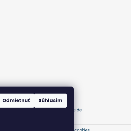
Odmietnuť
Súhlasím
pumaknife.de
 práva vyhradené.
Upraviť nastavenie cookies