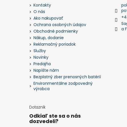
po
Kontakty
po
O nás
+4
Ako nakupovať
Sa
Ochrana osobných údajov
a 
Obchodné podmienky
Nákup, dodanie
Reklamačný poriadok
Služby
Novinky
Predajňa
Napíšte nám
Bezplatný zber prenosných batérií
Environmentálne zodpovedný
výrobca
Dotazník
Odkiaľ ste sa o nás
dozvedeli?