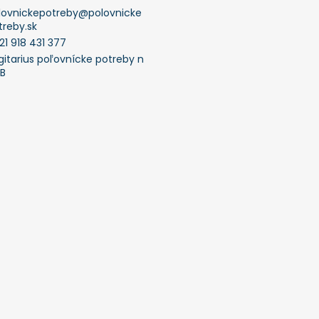
lovnickepotreby
@
polovnicke
treby.sk
21 918 431 377
gitarius poľovnícke potreby n
FB