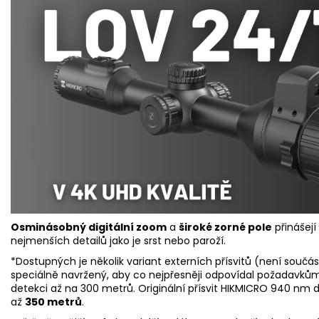
Osminásobný digitální zoom
a
široké zorné pole
přinášej
nejmenších detailů jako je srst nebo paroží.
*Dostupných je několik variant externích přísvitů (není součást
speciálně navržený, aby co nejpřesněji odpovídal požadavkům p
detekci až na 300 metrů. Originální přísvit HIKMICRO 940 nm
až
350 metrů
.