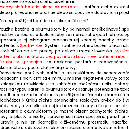
motorového vozidla a jeho osvetlenie.
Priemyselná batéria alebo akumulátor
– batéria alebo akumul
alebo profesionálne použitie alebo sú použité v dopravnom pros
Kam s použitými batériami a akumulátormi?
Použité batérie a akumulátory by sa nemali zneškodňovať s
mali by sa zbierať oddelene, aby sa mohla zabezpečiť ich ekolog
upozorňuje aj piktogram prečiarknutej zbernej nádoby označ
batériách.
Spätný zbe
r Systém spätného zberu batérií a akumulá
ktoré slúžia na ich predaj, po celom území Slovenska.
Systém 
batérií a akumulátorov bez povinnosti kúpy novej batérie alebo i
Distribútor (predajca)
sa následne postará o zabezpečenie e
akumulátorov podľa platnej legislatívy
Odovzdanie použitých batérií a akumulátorov do separovanéh
odpadom z nich, čím sa eliminujú možné negatívne vplyvy tohto o
Ekologickou recykláciou sa zabraňuje možnému úniku nebezp
väčšina typov batérií a akumulátorov obsahuje potenciálne toxick
neodbornom zaobchádzaní s použitými batériami a akumulátormi,
dochádzať k úniku týchto potenciálne toxických prvkov do živ
pôdy, vody, ovzdušia, ako aj k ohrozeniu fauny a flóry a samot
batériami a akumulátormi je možné okrem zachytenia týchto po
kovy či plasty a všetky suroviny sa môžu opätovne použiť pri
surovín je nie len šetrnejšie k životnému prostrediu, nakoľ
zdrojov,ale predstavuje aj ekonomickejšiu alternatívu samotnej ť