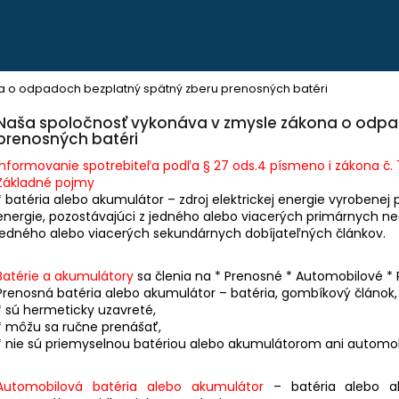
Čo potrebujete nájsť?
a o odpadoch bezplatný spätný zberu prenosných batéri
Naša spoločnosť vykonáva v zmysle zákona o odpa
prenosných batéri
HĽADAŤ
Informovanie spotrebiteľa podľa § 27 ods.4 písmeno i zákona č. 79
Základné pojmy
* batéria alebo akumulátor – zdroj elektrickej energie vyroben
Odporúčame
energie, pozostávajúci z jedného alebo viacerých primárnych ne
jedného alebo viacerých sekundárnych dobíjateľných článkov.
Batérie a akumulátory
sa členia na * Prenosné * Automobilové *
Prenosná batéria alebo akumulátor – batéria, gombíkový článok, 
* sú hermeticky uzavreté,
* môžu sa ručne prenášať,
PEVNÉ POĽOVNÍCKE NOHAVICE DO
POĽOVNÍCKE NO
* nie sú priemyselnou batériou alebo akumulátorom ani automo
POHONU RHINO - PHPN004
VERNEY CARRON -
€112,30
€90,62
Automobilová batéria alebo akumulátor
– batéria alebo ak