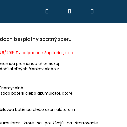
Hľadať
Prihlásenie
Nákupný
košík
doch bezplatný spätný zberu
/2015 Z.z. odpadoch Sagitarius, s.r.o.
ej priamou premenou chemickej
dobíjateľných článkov alebo z
 Priemyselné
sada batérií alebo akumulátor, ktoré:
HAVICE IBEX CHAUD -
bilovou batériou alebo akumulátorom.
 PHPN011 - KAKI
umulátor, ktoré sa používajú na štartovanie