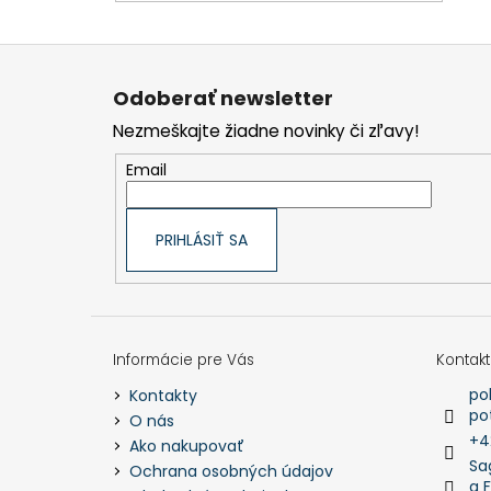
Z
á
p
Odoberať newsletter
ä
t
Nezmeškajte žiadne novinky či zľavy!
i
e
Email
PRIHLÁSIŤ SA
Informácie pre Vás
Kontakt
po
Kontakty
po
O nás
+4
Ako nakupovať
Sa
Ochrana osobných údajov
a 