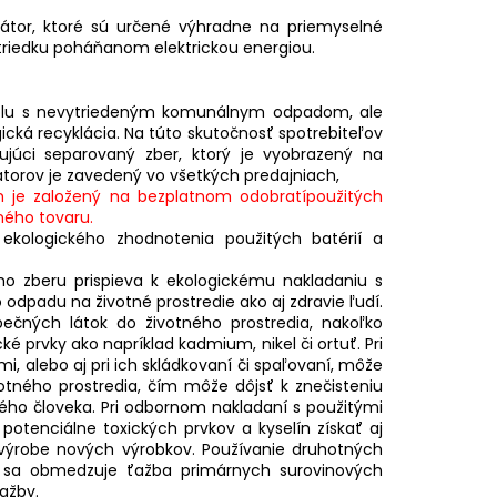
átor, ktoré sú určené výhradne na priemyselné
triedku poháňanom elektrickou energiou.
polu s nevytriedeným komunálnym odpadom, ale
ická recyklácia. Na túto skutočnosť spotrebiteľov
ujúci separovaný zber, ktorý je vyobrazený na
torov je zavedený vo všetkých predajniach,
je založený na bezplatnom odobratípoužitých
ného tovaru.
kologického zhodnotenia použitých batérií a
o zberu prispieva k ekologickému nakladaniu s
dpadu na životné prostredie ako aj zdravie ľudí.
ečných látok do životného prostredia, nakoľko
é prvky ako napríklad kadmium, nikel či ortuť. Pri
 alebo aj pri ich skládkovaní či spaľovaní, môže
otného prostredia, čím môže dôjsť k znečisteniu
ného človeka. Pri odbornom nakladaní s použitými
tenciálne toxických prvkov a kyselín získať aj
 výrobe nových výrobkov. Používanie druhotných
ko sa obmedzuje ťažba primárnych surovinových
ažby.