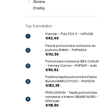
Zbrane
Značky
Top 5 produktov
Pulover - PULL FOX V - LVPU126
€52,40
Pevné poľovnícke nohavice do
pohonu RHINO - PHPN004
€112,30
Poľovnícke nohavice IBEX CHAUD
- Verney Carron - PHPN011 - kaki
€90,62
Polárna teplá poľovnícka Parka
Bunda MARCO POLO - PHVE014
€182,35
PERCUSSION - Teplé poľovnícke
nohavice s trakmi GRAND NORD -
10101 kaki
€118,90