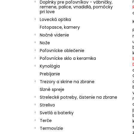
Doplnky pre poľovníkov - vábničky,
remene, palice, vnadidlá, pomôcky
pri love
Lovecká optika
Fotopasce, kamery
Nočné videnie
Nože
Poľovnícke oblečenie
Poľovnícke sklo a keramika
Kynológia
Prebíjanie
Trezory a skrine na zbrane
Slzné spreje
Strelecké potreby, čistenie na zbrane
Strelivo
Svetlá a baterky
Terče
Termovízie