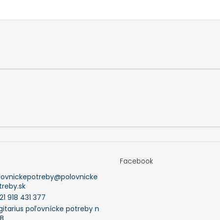
Facebook
lovnickepotreby
@
polovnicke
treby.sk
21 918 431 377
gitarius poľovnícke potreby n
FB