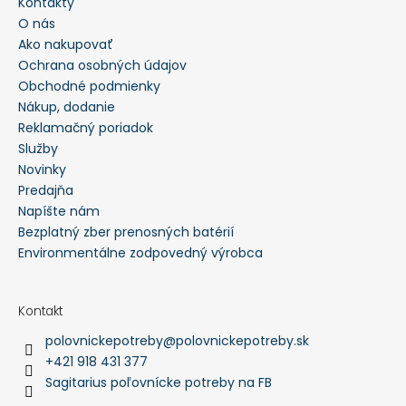
Kontakty
O nás
Ako nakupovať
Ochrana osobných údajov
Obchodné podmienky
Nákup, dodanie
Reklamačný poriadok
Služby
Novinky
Predajňa
Napíšte nám
Bezplatný zber prenosných batérií
Environmentálne zodpovedný výrobca
Kontakt
polovnickepotreby
@
polovnickepotreby.sk
+421 918 431 377
Sagitarius poľovnícke potreby na FB