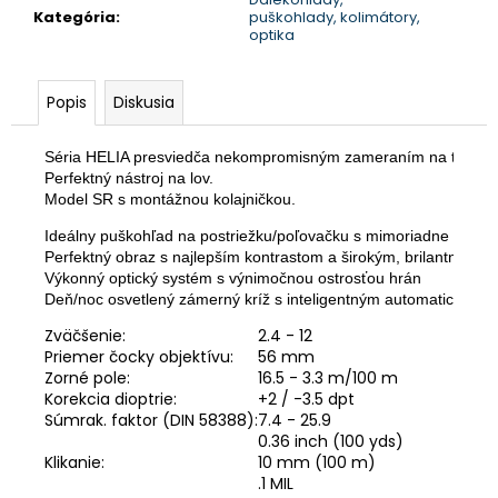
Kategória
:
puškohlady, kolimátory,
optika
Popis
Diskusia
Séria HELIA presviedča nekompromisným zameraním na to podstat
Perfektný nástroj na lov.
Model SR s montážnou kolajničkou.
Ideálny puškohľad na postriežku/poľovačku s mimoriadne vysokou 
Perfektný obraz s najlepším kontrastom a širokým, brilantným z
Výkonný optický systém s výnimočnou ostrosťou hrán

Deň/noc osvetlený zámerný kríž s inteligentným automatickým 
Zväčšenie:
2.4 - 12
Priemer čocky objektívu:
56 mm
Zorné pole:
16.5 - 3.3 m/100 m
Korekcia dioptrie:
+2 / -3.5 dpt
Súmrak. faktor (DIN 58388):
7.4 - 25.9
0.36 inch (100 yds)
Klikanie:
10 mm (100 m)
.1 MIL