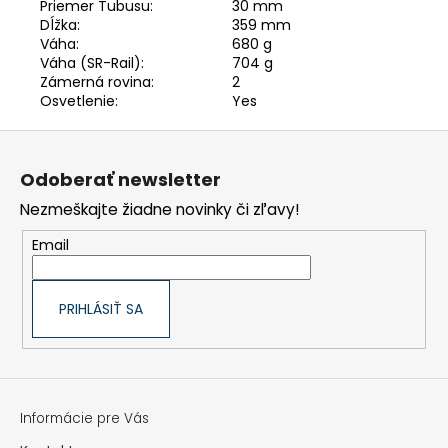
Priemer Tubusu:
30 mm
Dĺžka:
359 mm
Váha:
680 g
Váha (SR-Rail):
704 g
Zámerná rovina:
2
Osvetlenie:
Yes
Z
á
p
Odoberať newsletter
ä
t
Nezmeškajte žiadne novinky či zľavy!
i
e
Email
PRIHLÁSIŤ SA
Informácie pre Vás