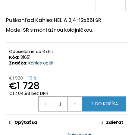
HĽADAŤ
Puškohľad Kahles HELIA 2,4-12x56i SR
Model SR s montážnou kolajničkou.
O
d
p
o
r
Odosielame do 3 dní
ú
č
Kód:
31651
a
Značka:
Kahles optik
m
e
€1 920
–10 %
€1 728
POLÁRNA
TEPLÁ
€1 404,88 bez DPH
POĽOVNÍCKA
PARKA
Jednotková
DO KOŠÍKA
BUNDA
cena:
MARCO
POLO
-
Opýtať sa
Zdieľať
PHVE014
€182,35
Ďalekohlady,